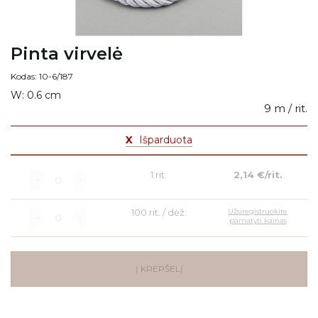
Pinta virvelė
Kodas: 10-6/187
W: 0.6 cm
9 m / rit.
X
Išparduota
1 rit.
2,14 €/rit.
100 rit. / dėž.
Užsiregistruokite
pamatyti kainas
Į KREPŠELĮ