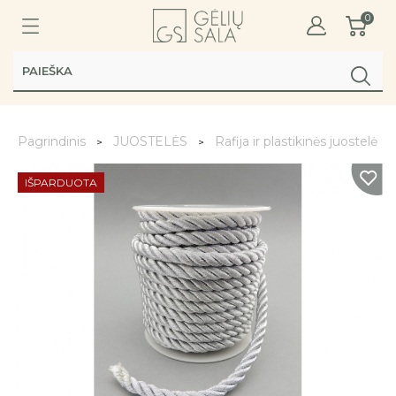
0
Pagrindinis
JUOSTELĖS
Rafija ir plastikinės juostelės
IŠPARDUOTA