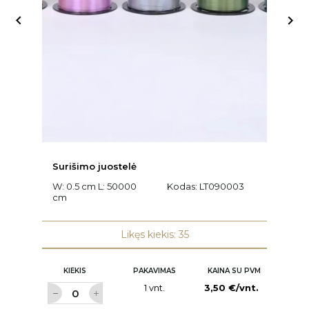


Surišimo juostelė
Ra
W: 0.5 cm L: 50000
Kodas:
LT090003
L
cm
K
Likęs kiekis: 35
KIEKIS
PAKAVIMAS
KAINA SU PVM
1 vnt.
3,50 €/vnt.