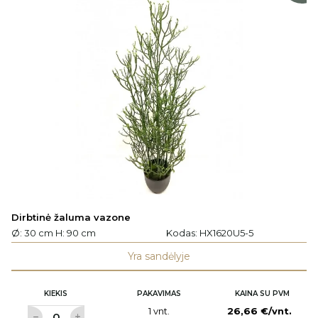
Dirbtinė žaluma vazone
Ø: 30 cm H: 90 cm
Kodas:
HX1620U5-5
Yra sandėlyje
KIEKIS
PAKAVIMAS
KAINA SU PVM
1 vnt.
26,66 €/vnt.