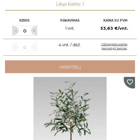
Likęs kiekis: 1
KIEKIS
PAKAVIMAS
KAINA SU PVM
1 vnt.
53,63 €/vnt.
4 vnt. / dėž.
Užsiregistruokite
pamatyti kainas
Į KREPŠELĮ