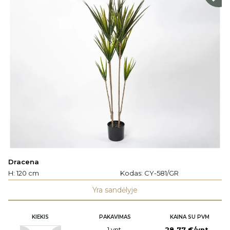
Dracena
H: 120 cm
Kodas:
CY-581/GR
Yra sandėlyje
KIEKIS
PAKAVIMAS
KAINA SU PVM
1 vnt.
28,77 €/vnt.