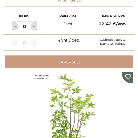
Yra sandėlyje
KIEKIS
PAKAVIMAS
KAINA SU PVM
1 vnt.
22,42 €/vnt.
4 vnt. / dėž.
Užsiregistruokite
pamatyti kainas
Į KREPŠELĮ