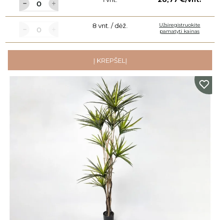
8 vnt. / dėž.
Užsiregistruokite
pamatyti kainas
Į KREPŠELĮ