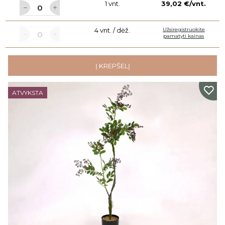
1 vnt.
39,02 €/vnt.
4 vnt. / dėž.
Užsiregistruokite
pamatyti kainas
Į KREPŠELĮ
ATVYKSTA