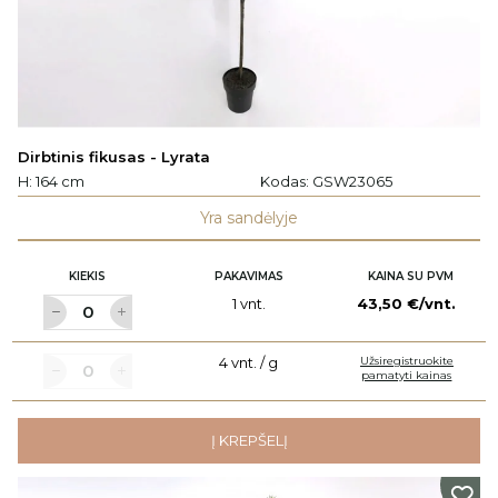
Dirbtinis fikusas - Lyrata
H: 164 cm
Kodas:
GSW23065
Yra sandėlyje
KIEKIS
PAKAVIMAS
KAINA SU PVM
1 vnt.
43,50 €/vnt.
4 vnt. / g
Užsiregistruokite
pamatyti kainas
Į KREPŠELĮ