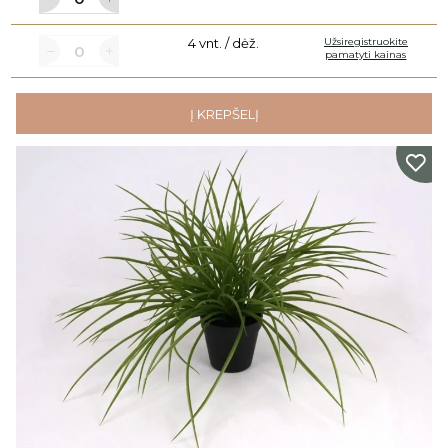
4 vnt. / dėž.
Užsiregistruokite
pamatyti kainas
Į KREPŠELĮ