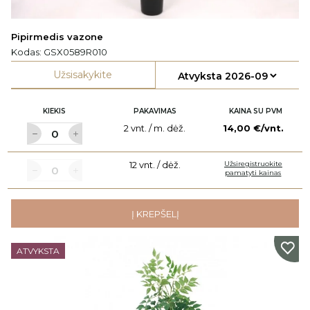
Pipirmedis vazone
Kodas:
GSX0589R010
Užsisakykite
KIEKIS
PAKAVIMAS
KAINA SU PVM
2 vnt. / m. dėž.
14,00 €/vnt.
12 vnt. / dėž.
Užsiregistruokite
pamatyti kainas
Į KREPŠELĮ
ATVYKSTA