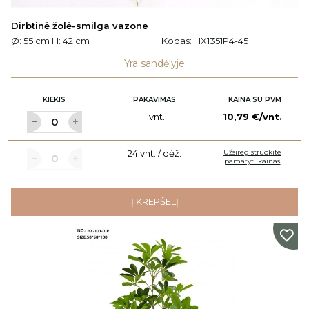
Dirbtinė žolė-smilga vazone
Ø: 55 cm H: 42 cm
Kodas:
HX1351P4-45
Yra sandėlyje
KIEKIS
PAKAVIMAS
KAINA SU PVM
1 vnt.
10,79 €/vnt.
24 vnt. / dėž.
Užsiregistruokite
pamatyti kainas
Į KREPŠELĮ