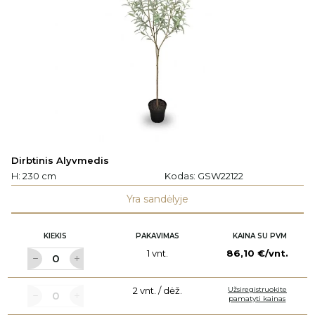
Dirbtinis Alyvmedis
H: 230 cm
Kodas:
GSW22122
Yra sandėlyje
KIEKIS
PAKAVIMAS
KAINA SU PVM
1 vnt.
86,10 €/vnt.
2 vnt. / dėž.
Užsiregistruokite
pamatyti kainas