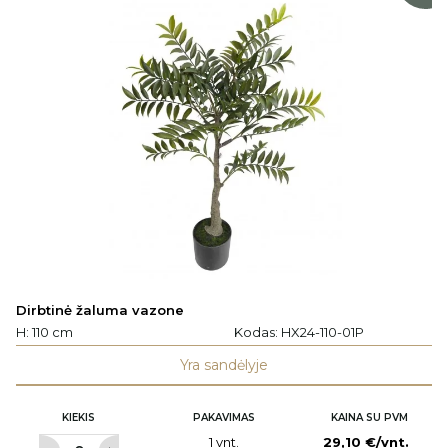
Dirbtinė žaluma vazone
H: 110 cm
Kodas:
HX24-110-01P
Yra sandėlyje
KIEKIS
PAKAVIMAS
KAINA SU PVM
1 vnt.
29,10 €/vnt.