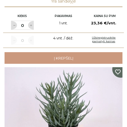
Yra sandėlyje
KIEKIS
PAKAVIMAS
KAINA SU PVM
1 vnt.
23,36 €/vnt.
4 vnt. / dėž.
Užsiregistruokite
pamatyti kainas
Į KREPŠELĮ