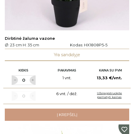
Dirbtinė žaluma vazone
Ø: 23 cm H: 35 cm
Kodas:
HX1808P5-5
Yra sandėlyje
KIEKIS
PAKAVIMAS
KAINA SU PVM
1 vnt.
13,33 €/vnt.
6 vnt. / dėž.
Užsiregistruokite
pamatyti kainas
Į KREPŠELĮ