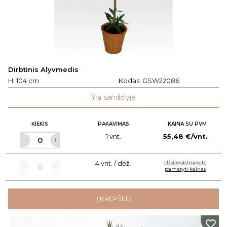
Dirbtinis Alyvmedis
H: 104 cm
Kodas:
GSW22086
Yra sandėlyje
KIEKIS
PAKAVIMAS
KAINA SU PVM
1 vnt.
55,48 €/vnt.
4 vnt. / dėž.
Užsiregistruokite
pamatyti kainas
Į KREPŠELĮ