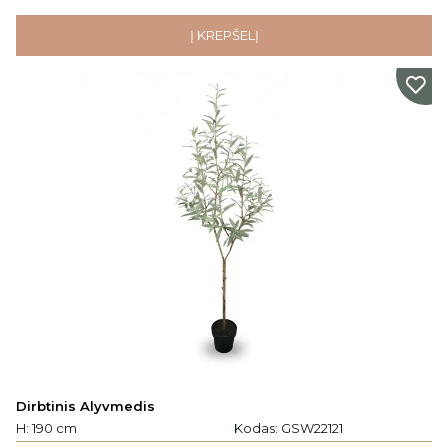
Į KREPŠELĮ
Dirbtinis Alyvmedis
H: 190 cm
Kodas:
GSW22121