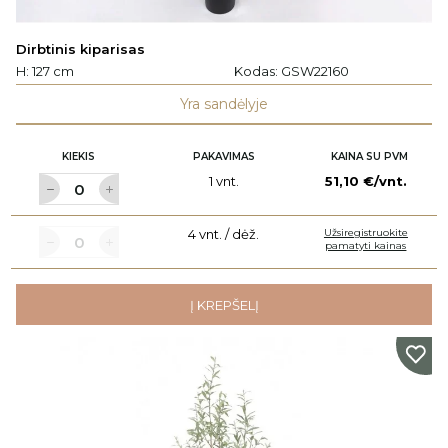
Dirbtinis kiparisas
H: 127 cm
Kodas:
GSW22160
Yra sandėlyje
KIEKIS
PAKAVIMAS
KAINA SU PVM
1 vnt.
51,10 €/vnt.
4 vnt. / dėž.
Užsiregistruokite
pamatyti kainas
Į KREPŠELĮ