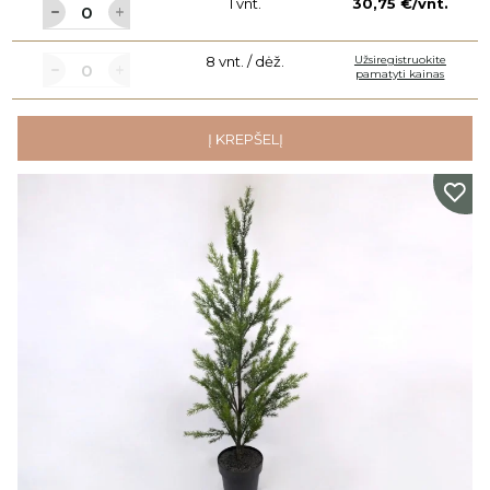
1 vnt.
30,75 €/vnt.
8 vnt. / dėž.
Užsiregistruokite
pamatyti kainas
Į KREPŠELĮ