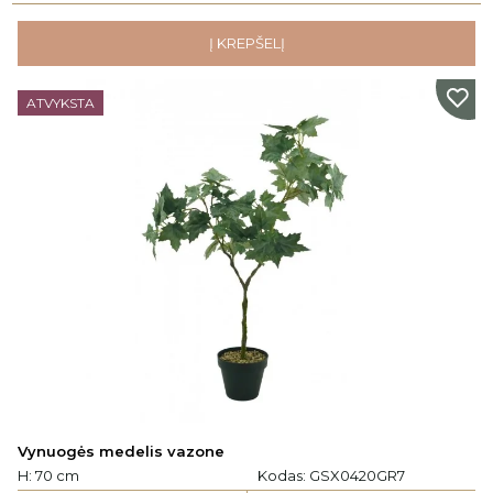
Į KREPŠELĮ
ATVYKSTA
Vynuogės medelis vazone
H: 70 cm
Kodas:
GSX0420GR7