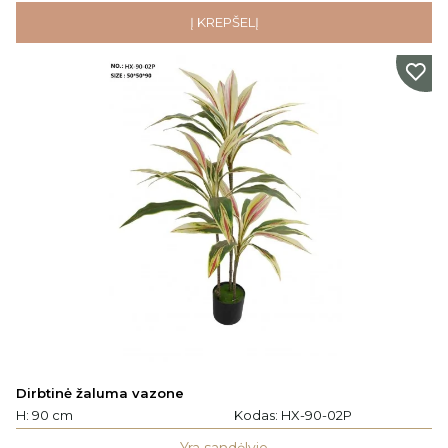
Į KREPŠELĮ
Dirbtinė žaluma vazone
H: 90 cm
Kodas:
HX-90-02P