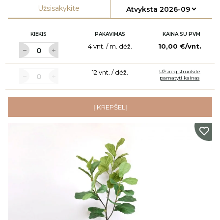
Užsisakykite
KIEKIS
PAKAVIMAS
KAINA SU PVM
4 vnt. / m. dėž.
10,00 €/vnt.
12 vnt. / dėž.
Užsiregistruokite
pamatyti kainas
Į KREPŠELĮ