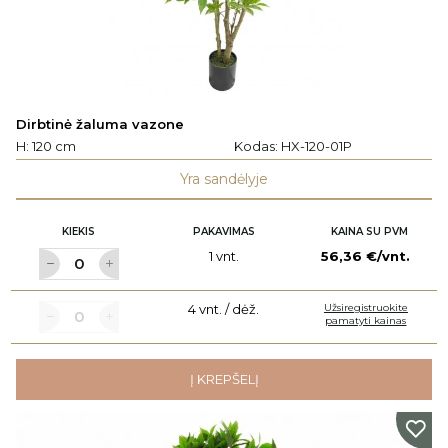
Dirbtinė žaluma vazone
H: 120 cm
Kodas:
HX-120-01P
Yra sandėlyje
KIEKIS
PAKAVIMAS
KAINA SU PVM
1 vnt.
56,36 €/vnt.
4 vnt. / dėž.
Užsiregistruokite
pamatyti kainas
Į KREPŠELĮ