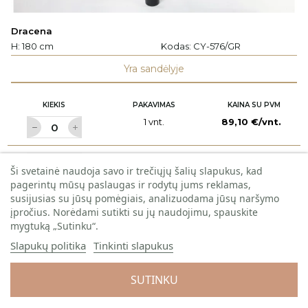
Dracena
H: 180 cm
Kodas:
CY-576/GR
Yra sandėlyje
KIEKIS
PAKAVIMAS
KAINA SU PVM
1 vnt.
89,10 €/vnt.
8 vnt. / dėž.
Užsiregistruokite
pamatyti kainas
Ši svetainė naudoja savo ir trečiųjų šalių slapukus, kad
pagerintų mūsų paslaugas ir rodytų jums reklamas,
susijusias su jūsų pomėgiais, analizuodama jūsų naršymo
Į KREPŠELĮ
įpročius. Norėdami sutikti su jų naudojimu, spauskite
mygtuką „Sutinku“.
Slapukų politika
Tinkinti slapukus
SUTINKU