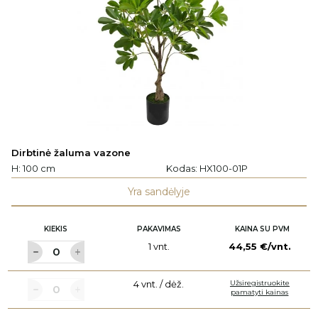
Dirbtinė žaluma vazone
H: 100 cm
Kodas:
HX100-01P
Yra sandėlyje
KIEKIS
PAKAVIMAS
KAINA SU PVM
1 vnt.
44,55 €/vnt.
4 vnt. / dėž.
Užsiregistruokite
pamatyti kainas