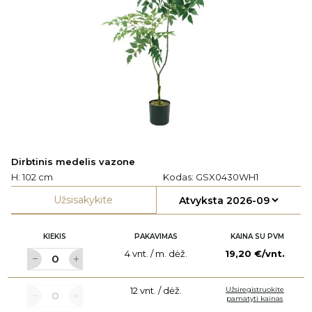
Dirbtinis medelis vazone
H: 102 cm
Kodas:
GSX0430WH1
Užsisakykite
KIEKIS
PAKAVIMAS
KAINA SU PVM
4 vnt. / m. dėž.
19,20 €/vnt.
12 vnt. / dėž.
Užsiregistruokite
pamatyti kainas