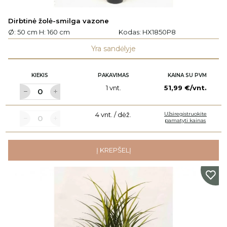
Dirbtinė žolė-smilga vazone
Ø: 50 cm H: 160 cm
Kodas:
HX1850P8
Yra sandėlyje
KIEKIS
PAKAVIMAS
KAINA SU PVM
1 vnt.
51,99 €/vnt.
4 vnt. / dėž.
Užsiregistruokite
pamatyti kainas
Į KREPŠELĮ