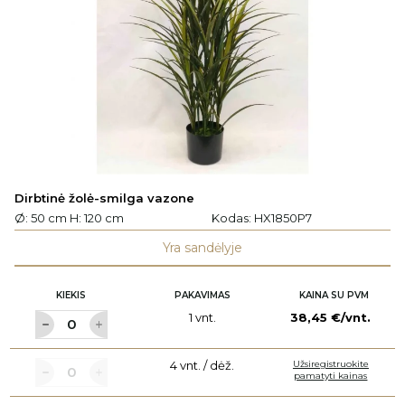
Dirbtinė žolė-smilga vazone
Ø: 50 cm H: 120 cm
Kodas:
HX1850P7
Yra sandėlyje
KIEKIS
PAKAVIMAS
KAINA SU PVM
1 vnt.
38,45 €/vnt.
4 vnt. / dėž.
Užsiregistruokite
pamatyti kainas