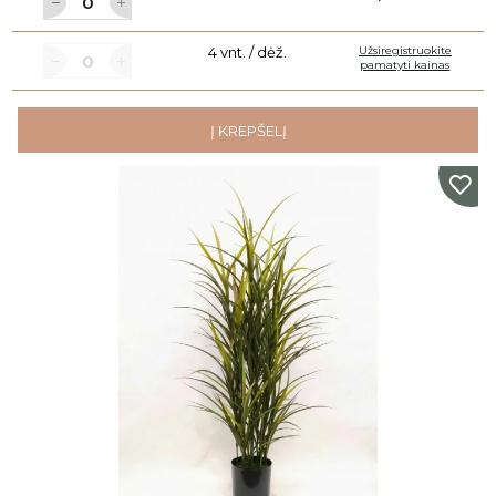
4 vnt. / dėž.
Užsiregistruokite
pamatyti kainas
Į KREPŠELĮ