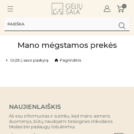
0
Mano mėgstamos prekės
Grįžti į savo paskyrą
Pagrindinis


NAUJIENLAIŠKIS
Aš esu informuotas ir sutinku, kad mano asmens
duomenys, būtų naudojami tiesioginės rinkodaros
tikslais bei paslaugų tobulinimui.