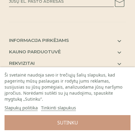
INFORMACIJA PIRKĖJAMS

KAUNO PARDUOTUVĖ

REKVIZITAI

Ši svetainė naudoja savo ir trečiųjų šalių slapukus, kad
pagerintų mūsų paslaugas ir rodytų jums reklamas,
susijusias su jūsų pomėgiais, analizuodama jūsų naršymo
įpročius. Norėdami sutikti su jų naudojimu, spauskite
mygtuką „Sutinku“.
Slapukų politika
Tinkinti slapukus
© 2026 Visos teisės saugomos. Gėlių sala
SUTINKU