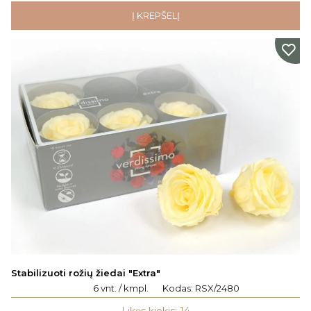
Į KREPŠELĮ
Stabilizuoti rožių žiedai "Extra"
6 vnt. / kmpl.
Kodas:
RSX/2480