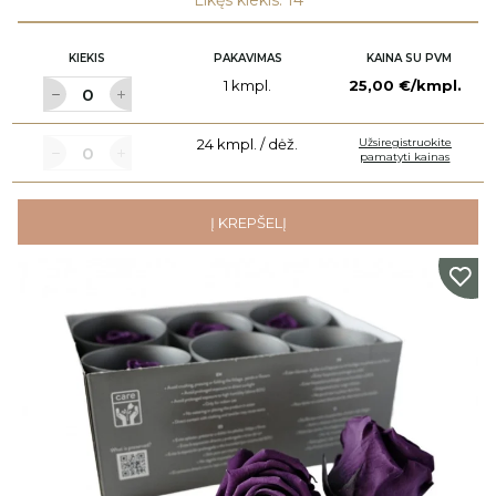
Likęs kiekis: 14
KIEKIS
PAKAVIMAS
KAINA SU PVM
1 kmpl.
25,00 €/kmpl.
24 kmpl. / dėž.
Užsiregistruokite
pamatyti kainas
Į KREPŠELĮ