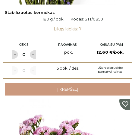
Stabilizuotas kermėkas
180 g / pok.
Kodas:
STT/0850
Likęs kiekis: 7
KIEKIS
PAKAVIMAS
KAINA SU PVM
1 pok.
12,60 €/pok.
15 pok. / dėž.
Užsiregistruokite
pamatyti kainas
Į KREPŠELĮ