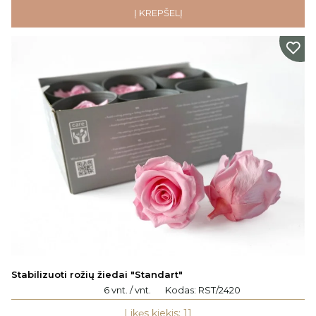
Į KREPŠELĮ
Stabilizuoti rožių žiedai "Standart"
6 vnt. / vnt.
Kodas:
RST/2420
Likęs kiekis: 11