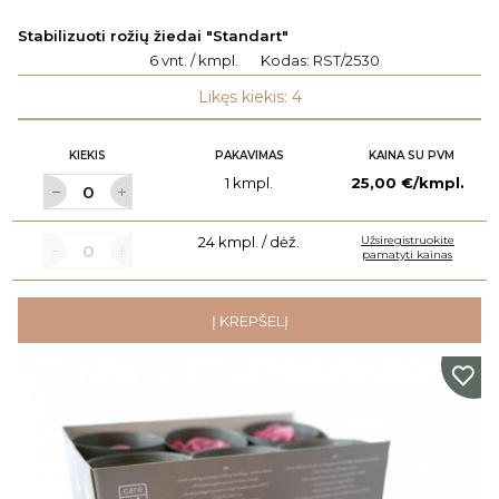
Stabilizuoti rožių žiedai "Standart"
6 vnt. / kmpl.
Kodas:
RST/2530
Likęs kiekis: 4
KIEKIS
PAKAVIMAS
KAINA SU PVM
1 kmpl.
25,00 €/kmpl.
24 kmpl. / dėž.
Užsiregistruokite
pamatyti kainas
Į KREPŠELĮ