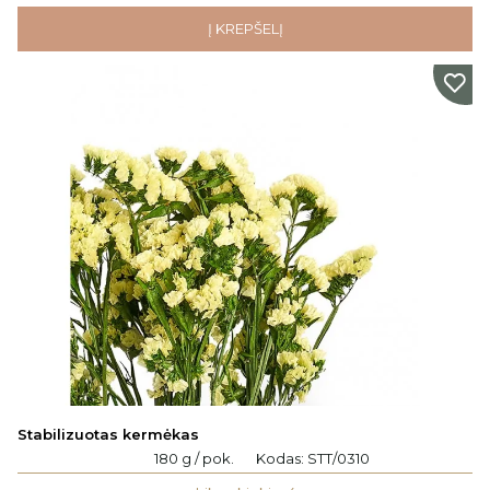
Į KREPŠELĮ
Stabilizuotas kermėkas
180 g / pok.
Kodas:
STT/0310