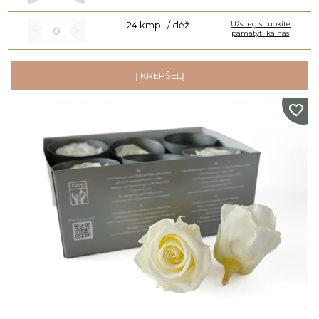
24 kmpl. / dėž.
Užsiregistruokite
pamatyti kainas
Į KREPŠELĮ