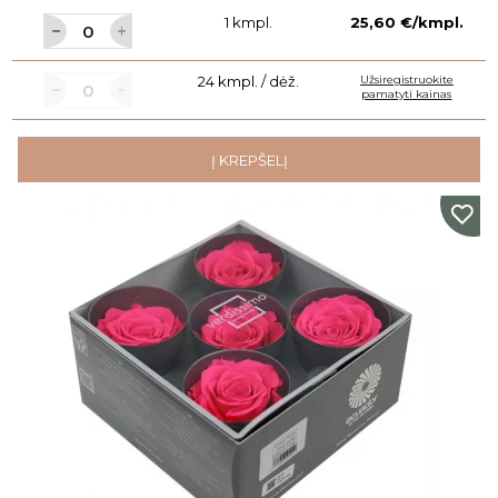
1 kmpl.
25,60 €/kmpl.
24 kmpl. / dėž.
Užsiregistruokite
pamatyti kainas
Į KREPŠELĮ