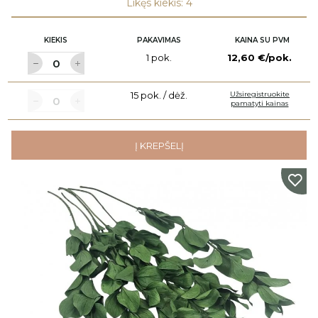
Likęs kiekis: 4
KIEKIS
PAKAVIMAS
KAINA SU PVM
1 pok.
12,60 €/pok.
15 pok. / dėž.
Užsiregistruokite
pamatyti kainas
Į KREPŠELĮ