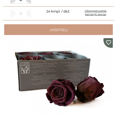
24 kmpl. / dėž.
Užsiregistruokite
pamatyti kainas
Į KREPŠELĮ