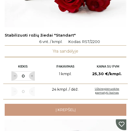
Stabilizuoti rožių žiedai "Standart"
6 vnt. / kmpl.
Kodas:
RST/2200
Yra sandėlyje
KIEKIS
PAKAVIMAS
KAINA SU PVM
1 kmpl.
25,30 €/kmpl.
24 kmpl. / dėž.
Užsiregistruokite
pamatyti kainas
Į KREPŠELĮ