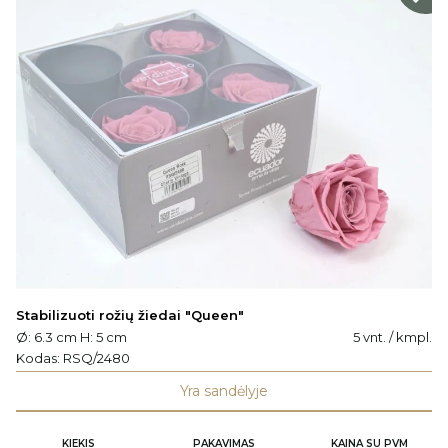
Stabilizuoti rožių žiedai "Queen"
Ø: 6.3 cm H: 5 cm
5 vnt. / kmpl.
Kodas:
RSQ/2480
Yra sandėlyje
KIEKIS
PAKAVIMAS
KAINA SU PVM