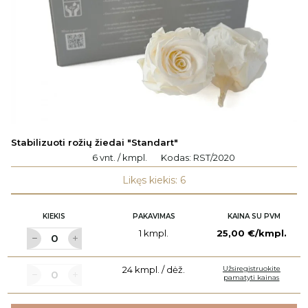
Stabilizuoti rožių žiedai "Standart"
6 vnt. / kmpl.
Kodas:
RST/2020
Likęs kiekis: 6
KIEKIS
PAKAVIMAS
KAINA SU PVM
1 kmpl.
25,00 €/kmpl.
24 kmpl. / dėž.
Užsiregistruokite
pamatyti kainas