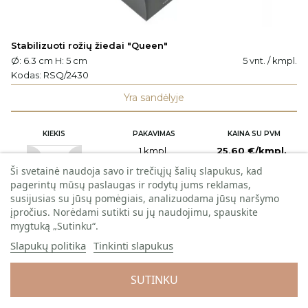
Stabilizuoti rožių žiedai "Queen"
Ø: 6.3 cm H: 5 cm
5 vnt. / kmpl.
Kodas:
RSQ/2430
Yra sandėlyje
KIEKIS
PAKAVIMAS
KAINA SU PVM
1 kmpl.
25,60 €/kmpl.
Ši svetainė naudoja savo ir trečiųjų šalių slapukus, kad
pagerintų mūsų paslaugas ir rodytų jums reklamas,
24 kmpl. / dėž.
Užsiregistruokite
pamatyti kainas
susijusias su jūsų pomėgiais, analizuodama jūsų naršymo
įpročius. Norėdami sutikti su jų naudojimu, spauskite
mygtuką „Sutinku“.
Į KREPŠELĮ
Slapukų politika
Tinkinti slapukus
SUTINKU