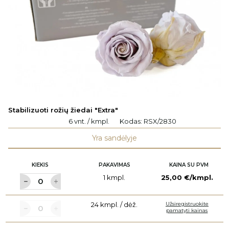
Stabilizuoti rožių žiedai "Extra"
6 vnt. / kmpl.
Kodas:
RSX/2830
Yra sandėlyje
KIEKIS
PAKAVIMAS
KAINA SU PVM
1 kmpl.
25,00 €/kmpl.
24 kmpl. / dėž.
Užsiregistruokite
pamatyti kainas