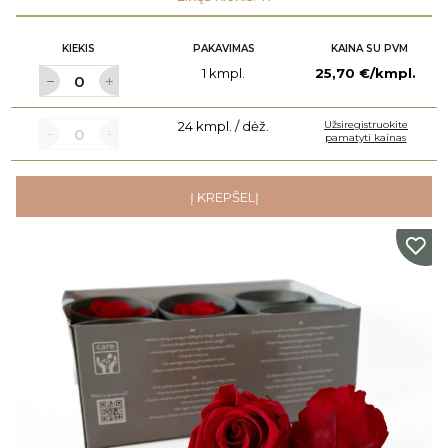
KIEKIS
PAKAVIMAS
KAINA SU PVM
1 kmpl.
25,70 €/kmpl.
24 kmpl. / dėž.
Užsiregistruokite
pamatyti kainas
Į KREPŠELĮ