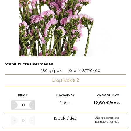
Stabilizuotas kermėkas
180 g / pok.
Kodas:
STT/0400
Likęs kiekis: 2
KIEKIS
PAKAVIMAS
KAINA SU PVM
1 pok.
12,60 €/pok.
15 pok. / dėž.
Užsiregistruokite
pamatyti kainas