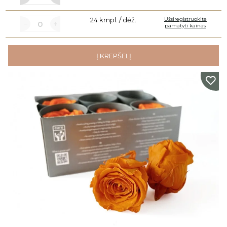
24 kmpl. / dėž.
Užsiregistruokite
pamatyti kainas
Į KREPŠELĮ