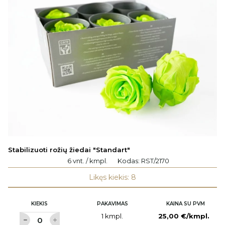
Stabilizuoti rožių žiedai "Standart"
6 vnt. / kmpl.
Kodas:
RST/2170
Likęs kiekis: 8
KIEKIS
PAKAVIMAS
KAINA SU PVM
1 kmpl.
25,00 €/kmpl.