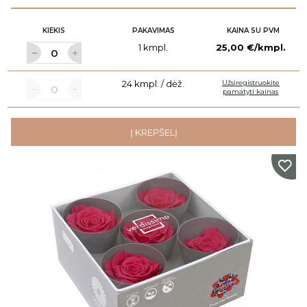
KIEKIS
PAKAVIMAS
KAINA SU PVM
1 kmpl.
25,00 €/kmpl.
24 kmpl. / dėž.
Užsiregistruokite
pamatyti kainas
Į KREPŠELĮ