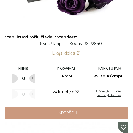
Stabilizuoti rožių žiedai "Standart"
6 vnt. / kmpl.
Kodas:
RST/2840
Likęs kiekis: 21
KIEKIS
PAKAVIMAS
KAINA SU PVM
1 kmpl.
25,30 €/kmpl.
24 kmpl. / dėž.
Užsiregistruokite
pamatyti kainas
Į KREPŠELĮ