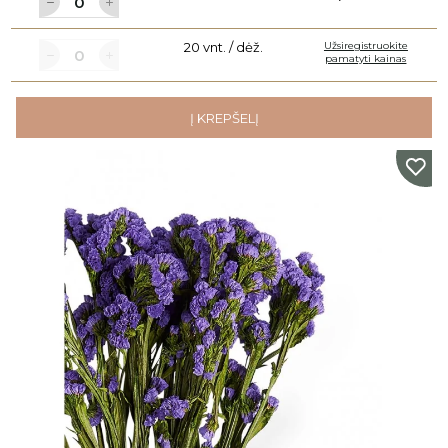
20 vnt. / dėž.
Užsiregistruokite
pamatyti kainas
Į KREPŠELĮ