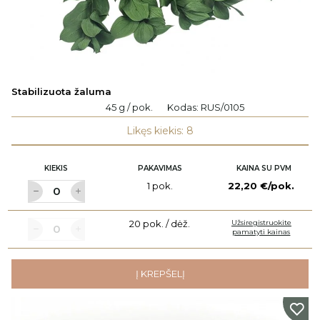
Stabilizuota žaluma
45 g / pok.
Kodas:
RUS/0105
Likęs kiekis: 8
KIEKIS
PAKAVIMAS
KAINA SU PVM
1 pok.
22,20 €/pok.
20 pok. / dėž.
Užsiregistruokite
pamatyti kainas
Į KREPŠELĮ