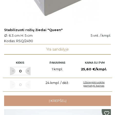
Stabilizuoti rožių žiedai "Queen"
Ø: 6.3 cm H: 5 cm
5 vnt. / kmpl.
Kodas:
RSQ/2490
Yra sandėlyje
KIEKIS
PAKAVIMAS
KAINA SU PVM
1 kmpl.
25,60 €/kmpl.
24 kmpl. / dėž.
Užsiregistruokite
pamatyti kainas
Į KREPŠELĮ