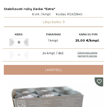
Stabilizuoti rožių žiedai "Extra"
6 vnt. / kmpl.
Kodas:
RSX/2840
Likęs kiekis: 9
KIEKIS
PAKAVIMAS
KAINA SU PVM
1 kmpl.
25,00 €/kmpl.
24 kmpl. / dėž.
Užsiregistruokite
pamatyti kainas
Į KREPŠELĮ