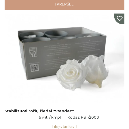
Į KREPŠELĮ
Stabilizuoti rožių žiedai "Standart"
6 vnt. / kmpl.
Kodas:
RST/2000
Likęs kiekis: 1