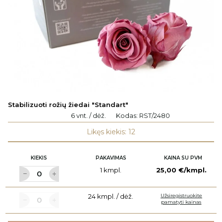
Stabilizuoti rožių žiedai "Standart"
6 vnt. / dėž.
Kodas:
RST/2480
Likęs kiekis: 12
KIEKIS
PAKAVIMAS
KAINA SU PVM
1 kmpl.
25,00 €/kmpl.
24 kmpl. / dėž.
Užsiregistruokite
pamatyti kainas