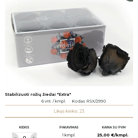
Stabilizuoti rožių žiedai "Extra"
6 vnt. / kmpl.
Kodas:
RSX/2990
Likęs kiekis: 23
KIEKIS
PAKAVIMAS
KAINA SU PVM
1 kmpl.
25,00 €/kmpl.