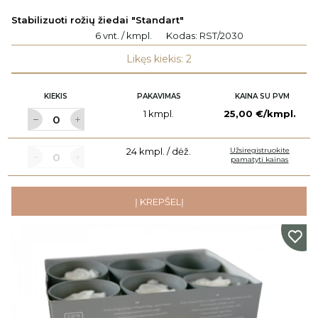
Stabilizuoti rožių žiedai "Standart"
6 vnt. / kmpl.
Kodas:
RST/2030
Likęs kiekis: 2
KIEKIS
PAKAVIMAS
KAINA SU PVM
1 kmpl.
25,00 €/kmpl.
24 kmpl. / dėž.
Užsiregistruokite
pamatyti kainas
Į KREPŠELĮ