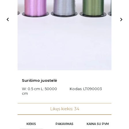


Surišimo juostelė
D
W: 0.5 cm L: 50000
Kodas:
LT090003
K
cm
Likęs kiekis: 34
KIEKIS
PAKAVIMAS
KAINA SU PVM