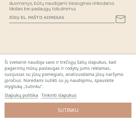
duomenys, būtų naudojami tiesioginės rinkodaros
tikslais bei paslaugų tobulinimui.
INFORMACIJA PIRKĖJAMS

Ši svetainė naudoja savo ir trečiųjų šalių slapukus, kad
pagerintų mūsų paslaugas ir rodytų jums reklamas,
KAUNO PARDUOTUVĖ

susijusias su jūsų pomėgiais, analizuodama jūsų naršymo
REKVIZITAI

įpročius. Norėdami sutikti su jų naudojimu, spauskite
mygtuką „Sutinku“.
Slapukų politika
Tinkinti slapukus
SUTINKU
© 2026 Visos teisės saugomos. Gėlių sala