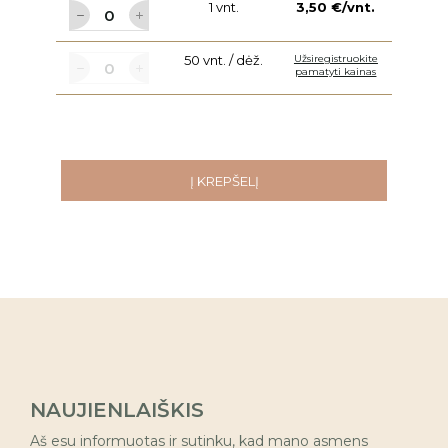
1 vnt.
3,50 €/vnt.
50 vnt. / dėž.
Užsiregistruokite
pamatyti kainas
Į KREPŠELĮ
NAUJIENLAIŠKIS
Aš esu informuotas ir sutinku, kad mano asmens