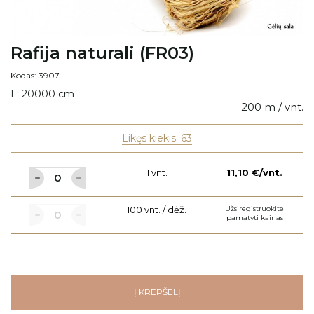
Rafija naturali (FR03)
Kodas: 3907
L: 20000 cm
200 m / vnt.
Likęs kiekis: 63
1 vnt.
11,10 €/vnt.
100 vnt. / dėž.
Užsiregistruokite
pamatyti kainas
Į KREPŠELĮ