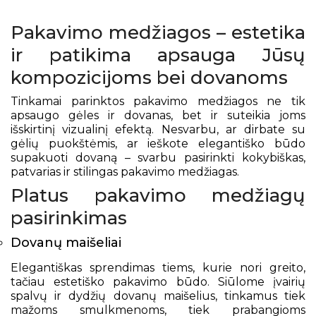
Pakavimo medžiagos – estetika
ir patikima apsauga Jūsų
kompozicijoms bei dovanoms
Tinkamai parinktos pakavimo medžiagos ne tik
apsaugo gėles ir dovanas, bet ir suteikia joms
išskirtinį vizualinį efektą. Nesvarbu, ar dirbate su
gėlių puokštėmis
, ar ieškote elegantiško būdo
supakuoti dovaną – svarbu pasirinkti kokybiškas,
patvarias ir stilingas pakavimo medžiagas.
Platus pakavimo medžiagų
pasirinkimas
Dovanų maišeliai
Elegantiškas sprendimas tiems, kurie nori greito,
tačiau estetiško pakavimo būdo. Siūlome įvairių
spalvų ir dydžių dovanų maišelius, tinkamus tiek
mažoms smulkmenoms, tiek prabangioms