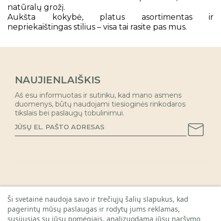
natūralų grožį.
Aukšta kokybė, platus asortimentas ir
nepriekaištingas stilius – visa tai rasite pas mus.
NAUJIENLAIŠKIS
Aš esu informuotas ir sutinku, kad mano asmens
duomenys, būtų naudojami tiesioginės rinkodaros
tikslais bei paslaugų tobulinimui.
INFORMACIJA PIRKĖJAMS

Ši svetainė naudoja savo ir trečiųjų šalių slapukus, kad
pagerintų mūsų paslaugas ir rodytų jums reklamas,
KAUNO PARDUOTUVĖ

susijusias su jūsų pomėgiais, analizuodama jūsų naršymo