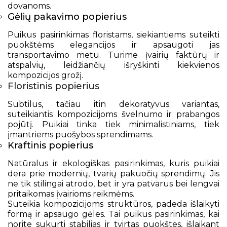
dovanoms.
Gėlių pakavimo popierius
Puikus pasirinkimas floristams, siekiantiems suteikti
puokštėms elegancijos ir apsaugoti jas
transportavimo metu. Turime įvairių faktūrų ir
atspalvių, leidžiančių išryškinti kiekvienos
kompozicijos grožį.
Floristinis popierius
Subtilus, tačiau itin dekoratyvus variantas,
suteikiantis kompozicijoms švelnumo ir prabangos
pojūtį. Puikiai tinka tiek minimalistiniams, tiek
įmantriems puošybos sprendimams.
Kraftinis popierius
Natūralus ir ekologiškas pasirinkimas, kuris puikiai
dera prie modernių, tvarių pakuočių sprendimų. Jis
ne tik stilingai atrodo, bet ir yra patvarus bei lengvai
pritaikomas įvairioms reikmėms.
Suteikia kompozicijoms struktūros, padeda išlaikyti
formą ir apsaugo gėles. Tai puikus pasirinkimas, kai
norite sukurti stabilias ir tvirtas puokštes, išlaikant