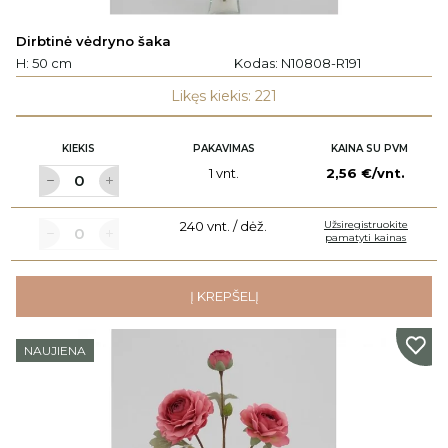
Dirbtinė vėdryno šaka
H: 50 cm
Kodas:
N10808-R191
Likęs kiekis: 221
KIEKIS
PAKAVIMAS
KAINA SU PVM
1 vnt.
2,56 €/vnt.
240 vnt. / dėž.
Užsiregistruokite
pamatyti kainas
Į KREPŠELĮ
NAUJIENA