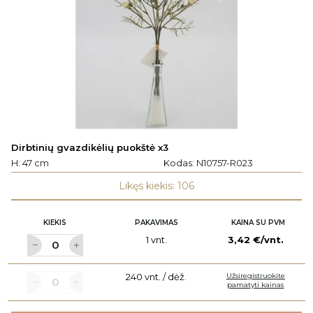
Dirbtinių gvazdikėlių puokštė x3
H: 47 cm
Kodas:
N10757-R023
Likęs kiekis: 106
KIEKIS
PAKAVIMAS
KAINA SU PVM
1 vnt.
3,42 €/vnt.
240 vnt. / dėž.
Užsiregistruokite
pamatyti kainas