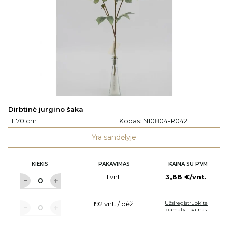
Dirbtinė jurgino šaka
H: 70 cm
Kodas:
N10804-R042
Yra sandėlyje
KIEKIS
PAKAVIMAS
KAINA SU PVM
1 vnt.
3,88 €/vnt.
192 vnt. / dėž.
Užsiregistruokite
pamatyti kainas