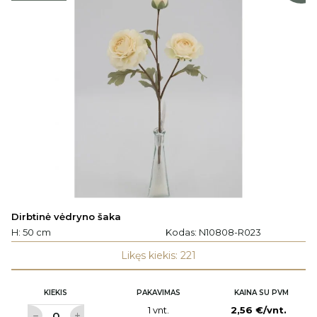
Dirbtinė vėdryno šaka
H: 50 cm
Kodas:
N10808-R023
Likęs kiekis: 221
KIEKIS
PAKAVIMAS
KAINA SU PVM
1 vnt.
2,56 €/vnt.