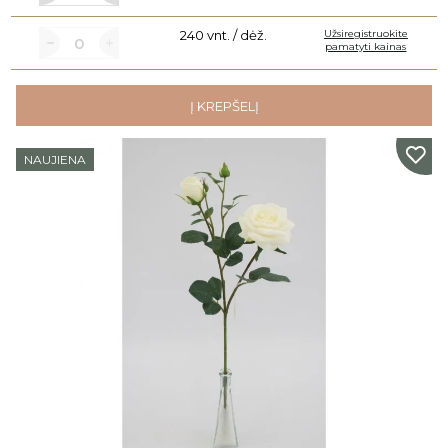
240 vnt. / dėž.
Užsiregistruokite
pamatyti kainas
Į KREPŠELĮ
NAUJIENA