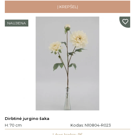
Į KREPŠELĮ
NAUJIENA
Dirbtinė jurgino šaka
H: 70 cm
Kodas:
N10804-R023