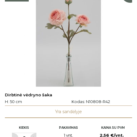
Dirbtinė vėdryno šaka
H: 50 cm
Kodas:
N10808-R42
Yra sandėlyje
KIEKIS
PAKAVIMAS
KAINA SU PVM
1 vnt.
2,56 €/vnt.