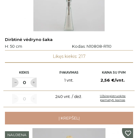
Dirbtinė vėdryno šaka
H: 50 cm
Kodas:
N10808-R110
Likęs kiekis: 217
KIEKIS
PAKAVIMAS
KAINA SU PVM
1 vnt.
2,56 €/vnt.
240 vnt. / dėž.
Užsiregistruokite
pamatyti kainas
Į KREPŠELĮ
NAUJIENA