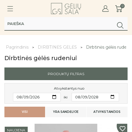
0
Pagrindinis
DIRBTINĖS GĖLĖS
Dirbtinės gėlės rudeniu
Dirbtinės gėlės rudeniui
PRODUKTŲ FILTRAS
Atvykstantys nuo
iki
VISI
YRA SANDĖLYJE
ATVYKSTANČIOS
NAUJIENA