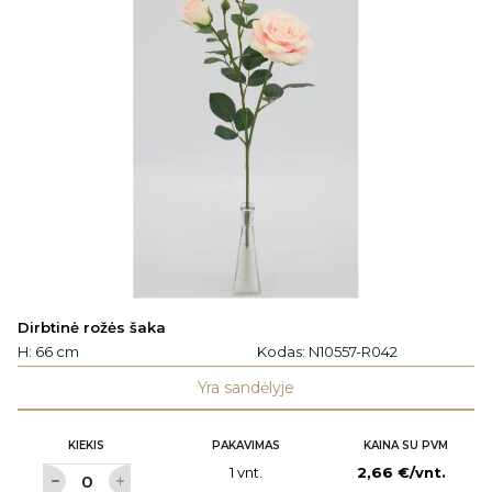
Dirbtinė rožės šaka
H: 66 cm
Kodas:
N10557-R042
Yra sandėlyje
KIEKIS
PAKAVIMAS
KAINA SU PVM
1 vnt.
2,66 €/vnt.