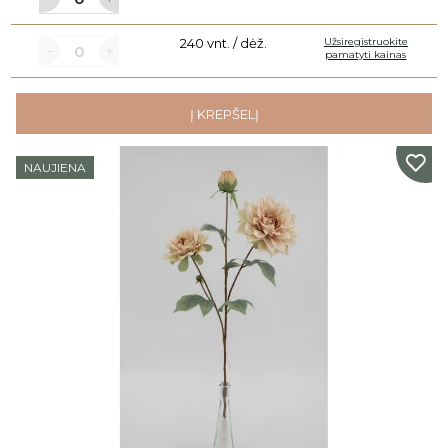
240 vnt. / dėž.
Užsiregistruokite
pamatyti kainas
Į KREPŠELĮ
NAUJIENA