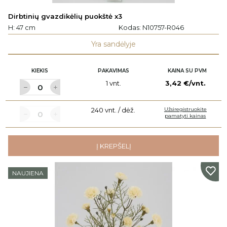
Dirbtinių gvazdikėlių puokštė x3
H: 47 cm
Kodas:
N10757-R046
Yra sandėlyje
KIEKIS
PAKAVIMAS
KAINA SU PVM
1 vnt.
3,42 €/vnt.
240 vnt. / dėž.
Užsiregistruokite
pamatyti kainas
Į KREPŠELĮ
NAUJIENA