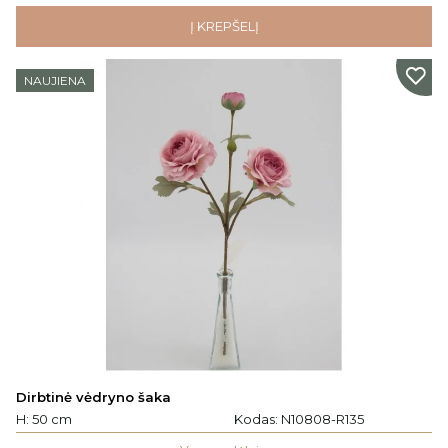
Į KREPŠELĮ
NAUJIENA
Dirbtinė vėdryno šaka
H: 50 cm
Kodas:
N10808-R135