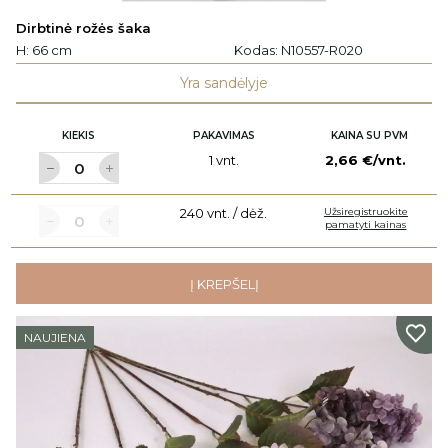
Dirbtinė rožės šaka
H: 66 cm
Kodas:
N10557-R020
Yra sandėlyje
KIEKIS
PAKAVIMAS
KAINA SU PVM
1 vnt.
2,66 €/vnt.
240 vnt. / dėž.
Užsiregistruokite
pamatyti kainas
Į KREPŠELĮ
NAUJIENA