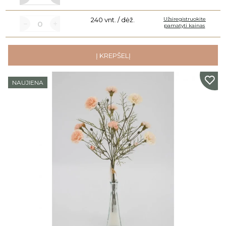
240 vnt. / dėž.
Užsiregistruokite
pamatyti kainas
Į KREPŠELĮ
NAUJIENA