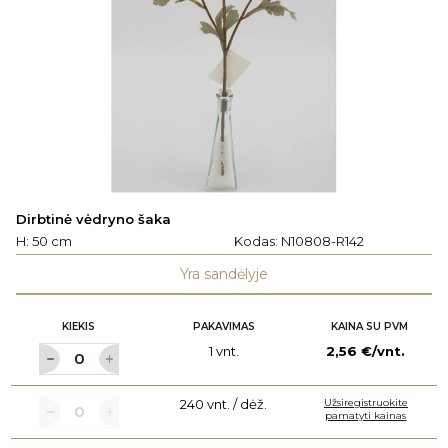
Dirbtinė vėdryno šaka
H: 50 cm
Kodas:
N10808-R142
Yra sandėlyje
KIEKIS
PAKAVIMAS
KAINA SU PVM
1 vnt.
2,56 €/vnt.
240 vnt. / dėž.
Užsiregistruokite
pamatyti kainas