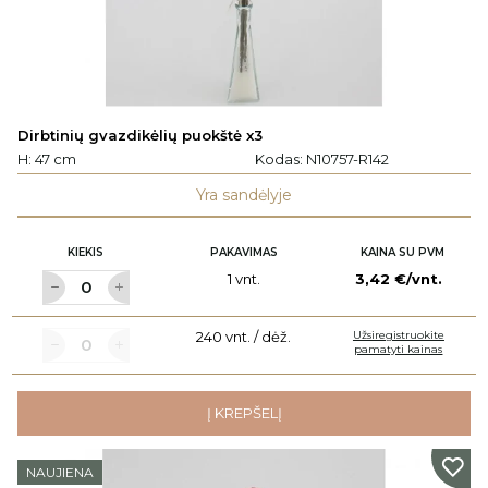
Dirbtinių gvazdikėlių puokštė x3
H: 47 cm
Kodas:
N10757-R142
Yra sandėlyje
KIEKIS
PAKAVIMAS
KAINA SU PVM
1 vnt.
3,42 €/vnt.
240 vnt. / dėž.
Užsiregistruokite
pamatyti kainas
Į KREPŠELĮ
NAUJIENA