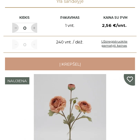
Yra sandėlyje
KIEKIS
PAKAVIMAS
KAINA SU PVM
1 vnt.
2,56 €/vnt.
240 vnt. / dėž.
Užsiregistruokite
pamatyti kainas
Į KREPŠELĮ
NAUJIENA