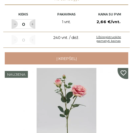
KIEKIS
PAKAVIMAS
KAINA SU PVM
1 vnt.
2,66 €/vnt.
240 vnt. / dėž.
Užsiregistruokite
pamatyti kainas
Į KREPŠELĮ
NAUJIENA