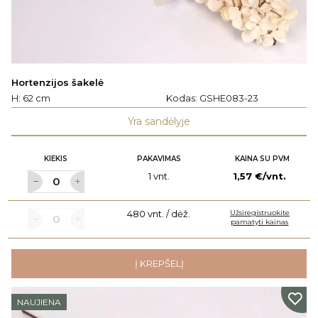
Hortenzijos šakelė
H: 62 cm
Kodas:
GSHE083-23
Yra sandėlyje
KIEKIS
PAKAVIMAS
KAINA SU PVM
1 vnt.
1,57 €/vnt.
480 vnt. / dėž.
Užsiregistruokite
pamatyti kainas
Į KREPŠELĮ
NAUJIENA