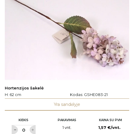
Hortenzijos šakelė
H: 62 cm
Kodas:
GSHE083-21
Yra sandėlyje
KIEKIS
PAKAVIMAS
KAINA SU PVM
1 vnt.
1,57 €/vnt.