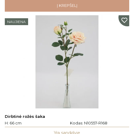
Į KREPŠELĮ
NAUJIENA
Dirbtinė rožės šaka
H: 66 cm
Kodas:
N10557-R168
Yra sandėlyje