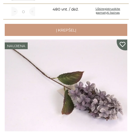
480 vnt. / dėž.
Užsiregistruokite
pamatyti kainas
Į KREPŠELĮ
NAUJIENA