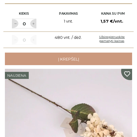
KIEKIS
PAKAVIMAS
KAINA SU PVM
1 vnt.
1,57 €/vnt.
480 vnt. / dėž.
Užsiregistruokite
pamatyti kainas
Į KREPŠELĮ
NAUJIENA