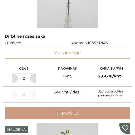
Dirbtinė rožės šaka
H: 66 cm
Kodas:
N10557-R145
Yra sandėlyje
KIEKIS
PAKAVIMAS
KAINA SU PVM
1 vnt.
2,66 €/vnt.
240 vnt. / dėž.
Užsiregistruokite
pamatyti kainas
Į KREPŠELĮ
NAUJIENA