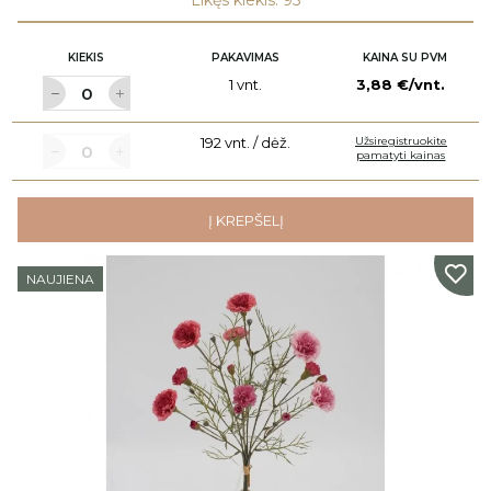
Likęs kiekis: 95
KIEKIS
PAKAVIMAS
KAINA SU PVM
1 vnt.
3,88 €/vnt.
192 vnt. / dėž.
Užsiregistruokite
pamatyti kainas
Į KREPŠELĮ
NAUJIENA