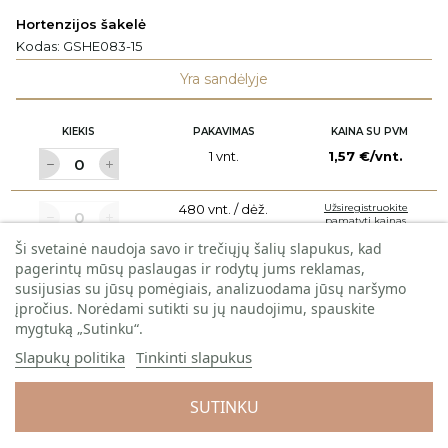
Hortenzijos šakelė
Kodas:
GSHE083-15
Yra sandėlyje
KIEKIS
PAKAVIMAS
KAINA SU PVM
1 vnt.
1,57 €/vnt.
480 vnt. / dėž.
Užsiregistruokite
pamatyti kainas
Ši svetainė naudoja savo ir trečiųjų šalių slapukus, kad
pagerintų mūsų paslaugas ir rodytų jums reklamas,
Į KREPŠELĮ
susijusias su jūsų pomėgiais, analizuodama jūsų naršymo
įpročius. Norėdami sutikti su jų naudojimu, spauskite
mygtuką „Sutinku“.
NAUJIENA
Slapukų politika
Tinkinti slapukus
SUTINKU