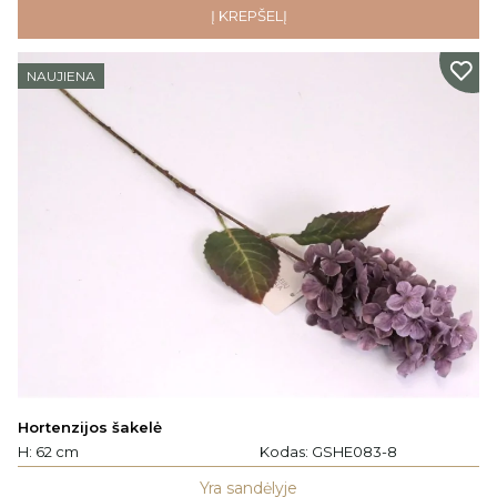
Į KREPŠELĮ
NAUJIENA
Hortenzijos šakelė
H: 62 cm
Kodas:
GSHE083-8
Yra sandėlyje