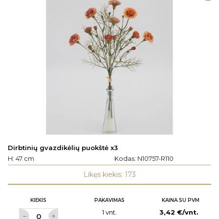
Dirbtinių gvazdikėlių puokštė x3
H: 47 cm
Kodas:
N10757-R110
Likęs kiekis: 173
KIEKIS
PAKAVIMAS
KAINA SU PVM
1 vnt.
3,42 €/vnt.