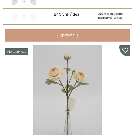
240 vnt. / dėž.
Užsiregistruokite
pamatyti kainas
Į KREPŠELĮ
NAUJIENA