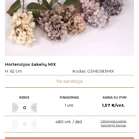
Hortenzijos šakelių MIX
H: 62 cm
Kodas:
GSHE083MIX
Yra sandėlyje
KIEKIS
PAKAVIMAS
KAINA SU PVM
1 vnt.
1,57 €/vnt.
480 vnt. / dėž.
Užsiregistruokite
pamatyti kainas