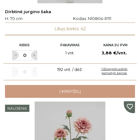
Dirbtinė jurgino šaka
H: 70 cm
Kodas:
N10804-R111
Likęs kiekis: 42
KIEKIS
PAKAVIMAS
KAINA SU PVM
1 vnt.
3,88 €/vnt.
192 vnt. / dėž.
Užsiregistruokite
pamatyti kainas
Į KREPŠELĮ
NAUJIENA