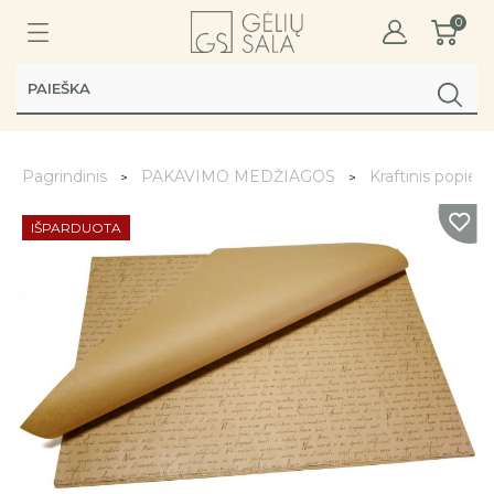
0
Pagrindinis
PAKAVIMO MEDŽIAGOS
Kraftinis popieri
IŠPARDUOTA