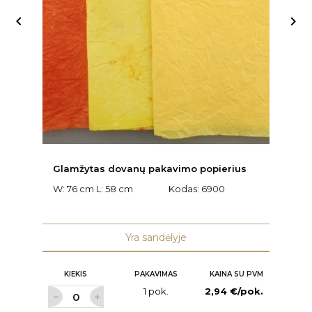


Glamžytas dovanų pakavimo popierius
D
W: 76 cm L: 58 cm
Kodas:
6900
W:
K
Yra sandėlyje
KIEKIS
PAKAVIMAS
KAINA SU PVM
1 pok.
2,94 €/pok.