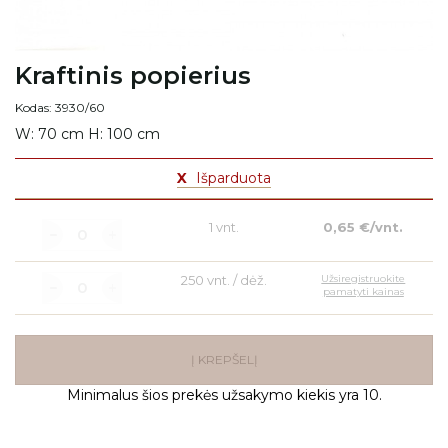
Kraftinis popierius
Kodas: 3930/60
W: 70 cm H: 100 cm
X
Išparduota
1 vnt.
0,65 €/vnt.
250 vnt. / dėž.
Užsiregistruokite
pamatyti kainas
Į KREPŠELĮ
Minimalus šios prekės užsakymo kiekis yra 10.