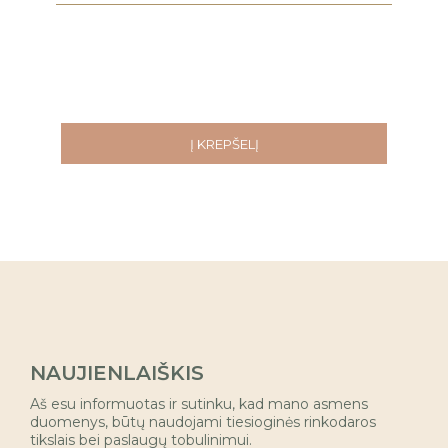
Į KREPŠELĮ
NAUJIENLAIŠKIS
Aš esu informuotas ir sutinku, kad mano asmens
duomenys, būtų naudojami tiesioginės rinkodaros
tikslais bei paslaugų tobulinimui.