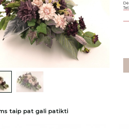
Dė
Te

ms taip pat gali patikti