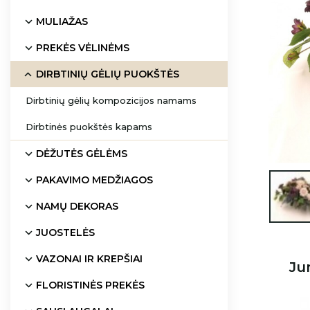
MULIAŽAS
PREKĖS VĖLINĖMS
DIRBTINIŲ GĖLIŲ PUOKŠTĖS
Dirbtinių gėlių kompozicijos namams
Dirbtinės puokštės kapams
DĖŽUTĖS GĖLĖMS
PAKAVIMO MEDŽIAGOS

NAMŲ DEKORAS
JUOSTELĖS
VAZONAI IR KREPŠIAI
Ju
FLORISTINĖS PREKĖS