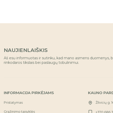
NAUJIENLAIŠKIS
Aš esu informuotas ir sutinku, kad mano asmens duomenys, b
rinkodaros tikslais bei paslaugų tobulinimui.
INFORMACIJA PIRKĖJAMS
KAUNO PAR
Pristatymas
Žilvicių g. 
Grąžinimo taisyklės
+370 686 