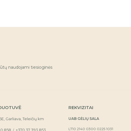
ūtų naudojami tiesioginės
DUOTUVĖ
REKVIZITAI
16E, Garliava, Teleičių km
UAB GĖLIŲ SALA
LT10 2140 0300 0225 1031
30 858
+370 37 393 853
/