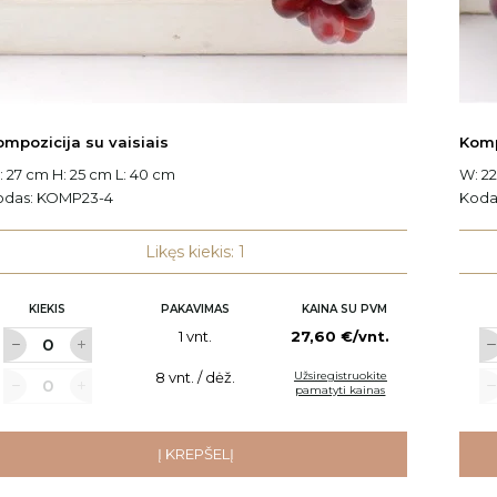
ompozicija su vaisiais
Komp
 27 cm H: 25 cm L: 40 cm
W: 22
odas:
KOMP23-4
Koda
Likęs kiekis: 1
KIEKIS
PAKAVIMAS
KAINA SU PVM
1 vnt.
27,60 €/vnt.
8 vnt. / dėž.
Užsiregistruokite
pamatyti kainas
Į KREPŠELĮ