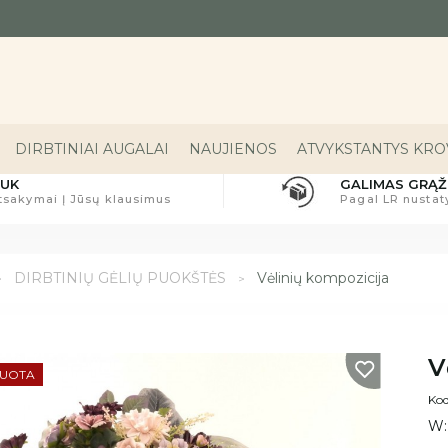
DIRBTINIAI AUGALAI
NAUJIENOS
ATVYKSTANTYS KROV
UK
GALIMAS GRĄŽ
tsakymai Į Jūsų klausimus
Pagal LR nusta
DIRBTINIŲ GĖLIŲ PUOKŠTĖS
Vėlinių kompozicija
V
DUOTA
Kod
W: