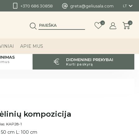

+370 686 30858
greta@geliusala.com
LT
0
0
INIAI
APIE MUS
INIMAS
DIDMENINEI PREKYBAI
tymus
Kurti paskyrą
ėlinių kompozicija
as: KAP28-1
 50 cm L: 100 cm