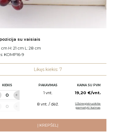
ozicija su vaisiais
Sodint
 cm H: 21 cm L: 28 cm
W: 23 c
s:
KOMP16-9
Kodas:
Likęs kiekis: 7
KIEKIS
PAKAVIMAS
KAINA SU PVM
KI
1 vnt.
19,20 €/vnt.
8 vnt. / dėž.
Užsiregistruokite
pamatyti kainas
Į KREPŠELĮ