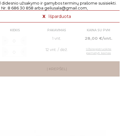
l didesnio užsakymo ir gamybos terminų prašome susisiekti.
l. Nr. 8 686 30 858 arba geliusala@gmail.com,
X
Išparduota
KIEKIS
PAKAVIMAS
KAINA SU PVM
1 vnt.
28,00 €/vnt.
12 vnt. / dėž.
Užsiregistruokite
pamatyti kainas
Į KREPŠELĮ