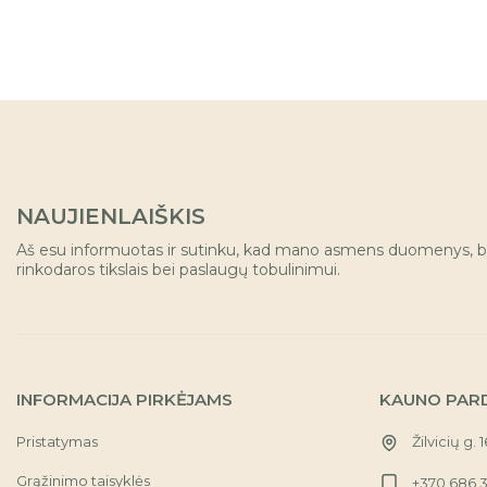
NAUJIENLAIŠKIS
Aš esu informuotas ir sutinku, kad mano asmens duomenys, b
rinkodaros tikslais bei paslaugų tobulinimui.
INFORMACIJA PIRKĖJAMS
KAUNO PAR
Pristatymas
Žilvicių g. 
Grąžinimo taisyklės
+370 686 