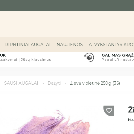
DIRBTINIAI AUGALAI
NAUJIENOS
ATVYKSTANTYS KROV
UK
GALIMAS GRĄŽ
tsakymai Į Jūsų klausimus
Pagal LR nusta
SAUSI AUGALAI
Dažyti
Žievė violetinė 250g (36)
Ž
Kod