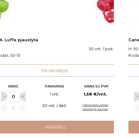
A. Luffa pjaustyta
Cane
50 vnt. / pok.
H: 9
odas:
50-15
Koda
Yra sandėlyje
KIEKIS
PAKAVIMAS
KAINA SU PVM
1 vnt.
1,58 €/vnt.
20 vnt. / dėž.
Užsiregistruokite
pamatyti kainas
Į KREPŠELĮ