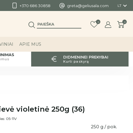

+370 686 30858
greta@geliusala.com
LT
0
0
INIAI
APIE MUS
INIMAS
DIDMENINEI PREKYBAI
tymus
Kurti paskyrą
ievė violetinė 250g (36)
as: 05-11V
250 g / pok.