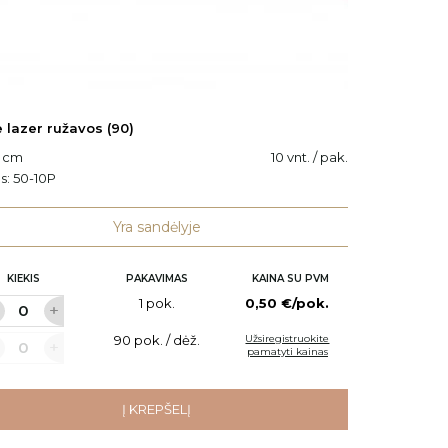
 lazer ružavos (90)
Cane la
0 cm
10 vnt. / pak.
H: 90 c
s:
50-10P
Kodas:
Yra sandėlyje
KIEKIS
PAKAVIMAS
KAINA SU PVM
KI
1 pok.
0,50 €/pok.
90 pok. / dėž.
Užsiregistruokite
pamatyti kainas
Į KREPŠELĮ