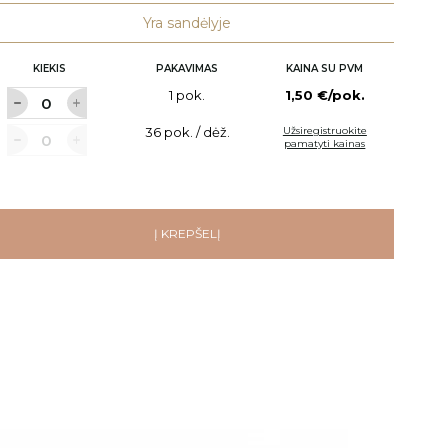
Yra sandėlyje
KIEKIS
PAKAVIMAS
KAINA SU PVM
1 pok.
1,50 €/pok.
36 pok. / dėž.
Užsiregistruokite
pamatyti kainas
Į KREPŠELĮ