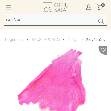
0
Pagrindinis
SAUSI AUGALAI
Dažyti
Žievė ružava 2