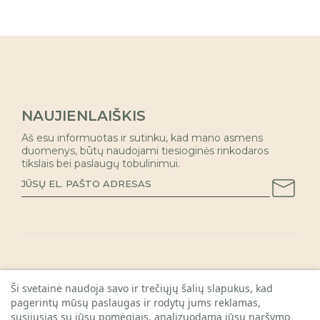
NAUJIENLAIŠKIS
Aš esu informuotas ir sutinku, kad mano asmens
duomenys, būtų naudojami tiesioginės rinkodaros
tikslais bei paslaugų tobulinimui.
INFORMACIJA PIRKĖJAMS

Ši svetainė naudoja savo ir trečiųjų šalių slapukus, kad
pagerintų mūsų paslaugas ir rodytų jums reklamas,
KAUNO PARDUOTUVĖ

susijusias su jūsų pomėgiais, analizuodama jūsų naršymo