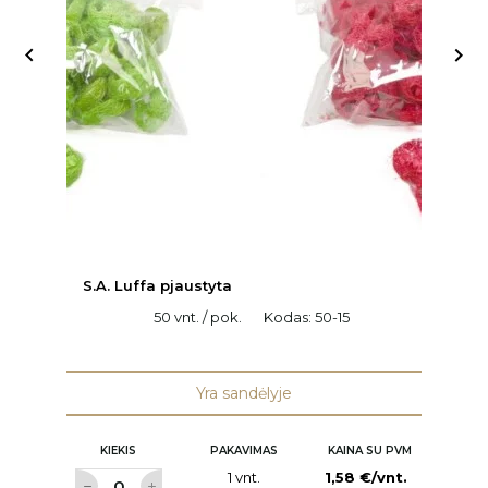


S.A. Luffa pjaustyta
C
50 vnt. / pok.
Kodas:
50-15
H
K
Yra sandėlyje
KIEKIS
PAKAVIMAS
KAINA SU PVM
1 vnt.
1,58 €/vnt.