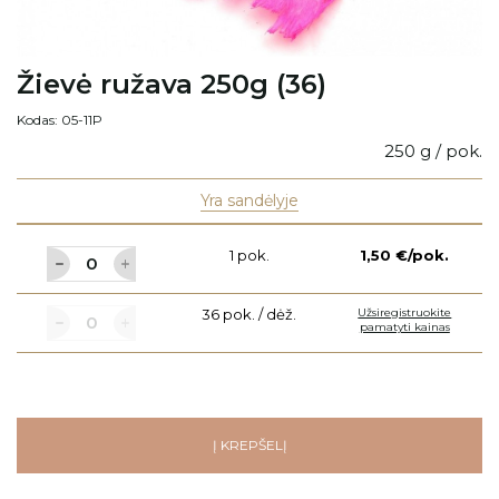
Žievė ružava 250g (36)
Kodas: 05-11P
250 g / pok.
Yra sandėlyje
1 pok.
1,50 €/pok.
36 pok. / dėž.
Užsiregistruokite
pamatyti kainas
Į KREPŠELĮ