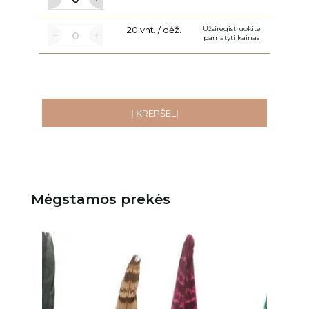
20 vnt. / dėž.
Užsiregistruokite
pamatyti kainas
Į KREPŠELĮ
Mėgstamos prekės