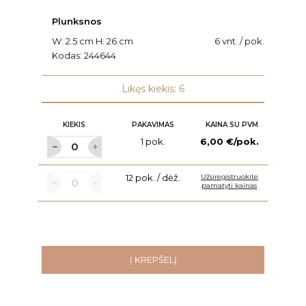
Plunksnos
W: 2.5 cm H: 26 cm
6 vnt. / pok.
Kodas:
244644
Likęs kiekis: 6
KIEKIS
PAKAVIMAS
KAINA SU PVM
1 pok.
6,00 €/pok.
12 pok. / dėž.
Užsiregistruokite
pamatyti kainas
Į KREPŠELĮ