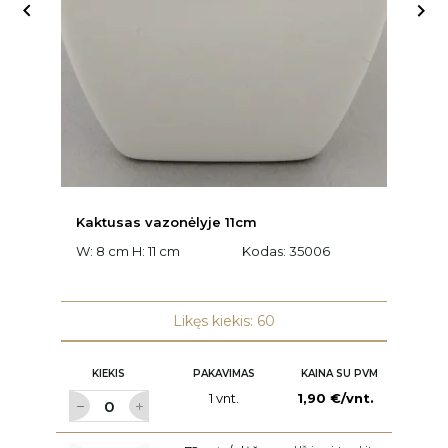


Kaktusas vazonėlyje 11cm
K
W: 8 cm H: 11 cm
Kodas:
35006
W:
Likęs kiekis: 60
KIEKIS
PAKAVIMAS
KAINA SU PVM
1 vnt.
1,90 €/vnt.