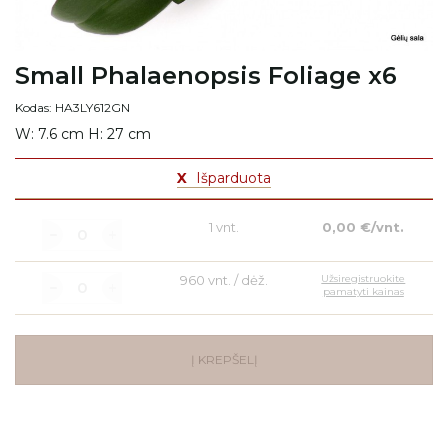
Small Phalaenopsis Foliage x6
Kodas: HA3LY612GN
W: 7.6 cm H: 27 cm
X
Išparduota
1 vnt.
0,00 €/vnt.
960 vnt. / dėž.
Užsiregistruokite
pamatyti kainas
Į KREPŠELĮ