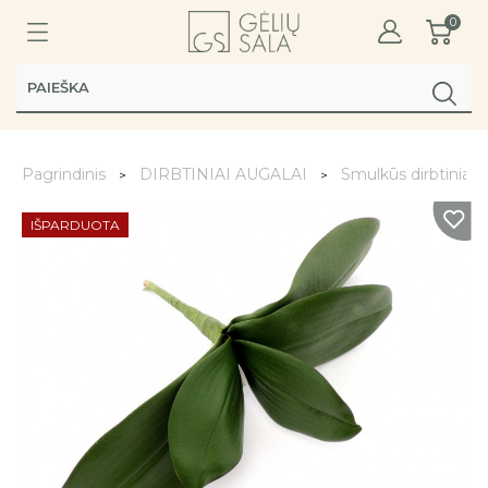
0
Pagrindinis
DIRBTINIAI AUGALAI
Smulkūs dirbtiniai a
IŠPARDUOTA