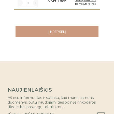
72 vnt. / dėž.
Užsiregistruokite
pamatyti kainas
Į KREPŠELĮ
NAUJIENLAIŠKIS
Aš esu informuotas ir sutinku, kad mano asmens
duomenys, būtų naudojami tiesioginės rinkodaros
tikslais bei paslaugų tobulinimui.