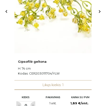


Gipsofilė geltona
Gi
H: 74 cm
H:
Kodas:
CER2030111704/YLW
K
Likęs kiekis: 1
KIEKIS
PAKAVIMAS
KAINA SU PVM
1 vnt.
1,89 €/vnt.