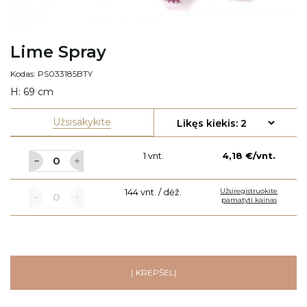
Lime Spray
Kodas: PS033185BTY
H: 69 cm
Užsisakykite
1 vnt.
4,18 €/vnt.
144 vnt. / dėž.
Užsiregistruokite
pamatyti kainas
Į KREPŠELĮ