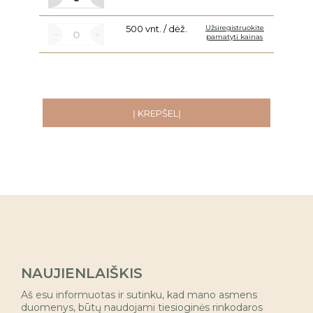
500 vnt. / dėž.
Užsiregistruokite
pamatyti kainas
Į KREPŠELĮ
NAUJIENLAIŠKIS
Aš esu informuotas ir sutinku, kad mano asmens
duomenys, būtų naudojami tiesioginės rinkodaros