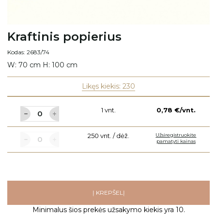
Kraftinis popierius
Kodas: 2683/74
W: 70 cm H: 100 cm
Likęs kiekis: 230
1 vnt.
0,78 €/vnt.
250 vnt. / dėž.
Užsiregistruokite
pamatyti kainas
Į KREPŠELĮ
Minimalus šios prekės užsakymo kiekis yra 10.