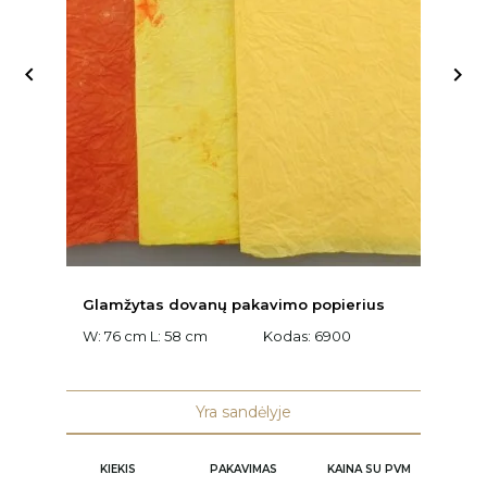


Glamžytas dovanų pakavimo popierius
D
W: 76 cm L: 58 cm
Kodas:
6900
W:
K
Yra sandėlyje
KIEKIS
PAKAVIMAS
KAINA SU PVM