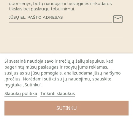
duomenys, būtų naudojami tiesioginės rinkodaros
tikslais bei paslaugų tobulinimui.
INFORMACIJA PIRKĖJAMS

Ši svetainė naudoja savo ir trečiųjų šalių slapukus, kad
pagerintų mūsų paslaugas ir rodytų jums reklamas,
KAUNO PARDUOTUVĖ

susijusias su jūsų pomėgiais, analizuodama jūsų naršymo
REKVIZITAI

įpročius. Norėdami sutikti su jų naudojimu, spauskite
mygtuką „Sutinku“.
Slapukų politika
Tinkinti slapukus
SUTINKU
© 2026 Visos teisės saugomos. Gėlių sala