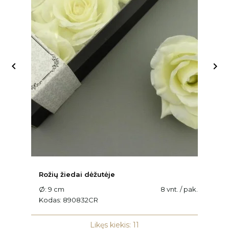


Rožių žiedai dėžutėje
R
Ø: 9 cm
8 vnt. / pak.
Ø
Kodas:
890832CR
K
Likęs kiekis: 11