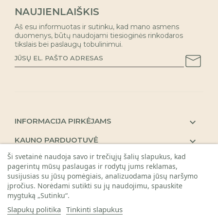
NAUJIENLAIŠKIS
Aš esu informuotas ir sutinku, kad mano asmens
duomenys, būtų naudojami tiesioginės rinkodaros
tikslais bei paslaugų tobulinimui.
INFORMACIJA PIRKĖJAMS

KAUNO PARDUOTUVĖ

Ši svetainė naudoja savo ir trečiųjų šalių slapukus, kad
REKVIZITAI

pagerintų mūsų paslaugas ir rodytų jums reklamas,
susijusias su jūsų pomėgiais, analizuodama jūsų naršymo
įpročius. Norėdami sutikti su jų naudojimu, spauskite
mygtuką „Sutinku“.
Slapukų politika
Tinkinti slapukus