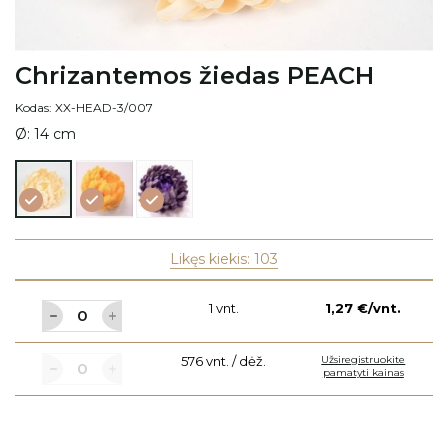
Chrizantemos žiedas PEACH
Kodas: XX-HEAD-3/007
Ø: 14 cm
Chrizantemos
Chrizantemos
Chrizantemos
žiedas
žiedas
žiedas
ORANGE
DARK
PEACH
VIOLET
Likęs kiekis: 103
1 vnt.
1,27 €/vnt.
576 vnt. / dėž.
Užsiregistruokite
pamatyti kainas