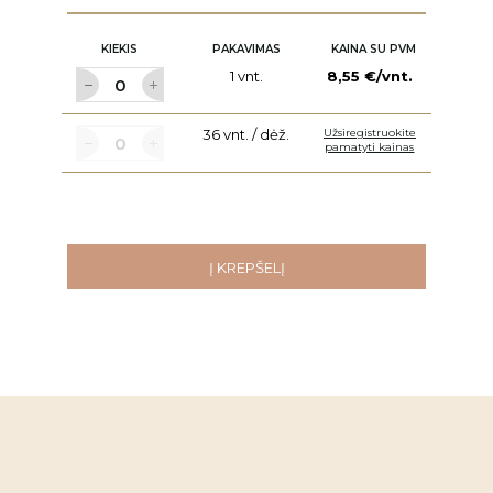
KIEKIS
PAKAVIMAS
KAINA SU PVM
1 vnt.
8,55 €/vnt.
36 vnt. / dėž.
Užsiregistruokite
pamatyti kainas
Į KREPŠELĮ