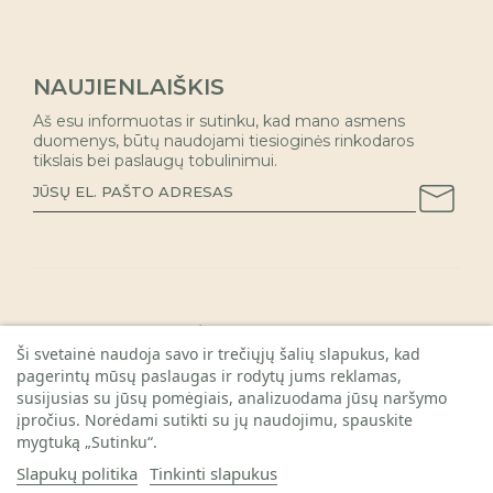
NAUJIENLAIŠKIS
Aš esu informuotas ir sutinku, kad mano asmens
duomenys, būtų naudojami tiesioginės rinkodaros
tikslais bei paslaugų tobulinimui.
INFORMACIJA PIRKĖJAMS

Ši svetainė naudoja savo ir trečiųjų šalių slapukus, kad
pagerintų mūsų paslaugas ir rodytų jums reklamas,
KAUNO PARDUOTUVĖ

susijusias su jūsų pomėgiais, analizuodama jūsų naršymo
REKVIZITAI

įpročius. Norėdami sutikti su jų naudojimu, spauskite
mygtuką „Sutinku“.
Slapukų politika
Tinkinti slapukus