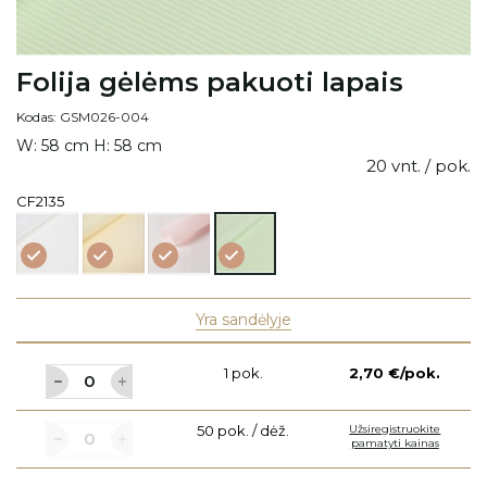
Folija gėlėms pakuoti lapais
Kodas: GSM026-004
W: 58 cm H: 58 cm
20 vnt. / pok.
CF2135
Folija
Folija
Folija
Folija
gėlėms
gėlėms
gėlėms
gėlėms
pakuoti
pakuoti
pakuoti
pakuoti
lapais
lapais
lapais
lapais
Yra sandėlyje
1 pok.
2,70 €/pok.
50 pok. / dėž.
Užsiregistruokite
pamatyti kainas