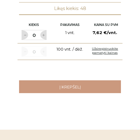
Likęs kiekis: 48
KIEKIS
PAKAVIMAS
KAINA SU PVM
1 vnt.
7,62 €/vnt.
100 vnt. / dėž.
Užsiregistruokite
pamatyti kainas
Į KREPŠELĮ