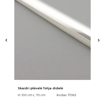


Skaidri plėvelė folija didelė
D
t
H: 100 cm L: 70 cm
Kodas:
17063
W:
K