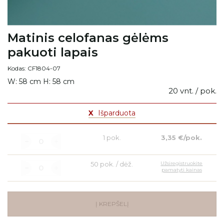
Matinis celofanas gėlėms
pakuoti lapais
Kodas: CF1804-07
W: 58 cm H: 58 cm
20 vnt. / pok.
X
Išparduota
1 pok.
3,35 €/pok.
50 pok. / dėž.
Užsiregistruokite
pamatyti kainas
Į KREPŠELĮ