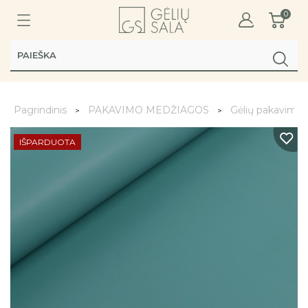
0
Pagrindinis
PAKAVIMO MEDŽIAGOS
Gėlių pakavimo 
IŠPARDUOTA