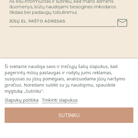
Aš esu informuotas ir sutinku, kad mano asmens
duomenys, būtų naudojami tiesioginės rinkodaros
tikslais bei paslaugų tobulinimui.
INFORMACIJA PIRKĖJAMS

Ši svetainė naudoja savo ir trečiųjų šalių slapukus, kad
pagerintų mūsų paslaugas ir rodytų jums reklamas,
KAUNO PARDUOTUVĖ

susijusias su jūsų pomėgiais, analizuodama jūsų naršymo
REKVIZITAI

įpročius. Norėdami sutikti su jų naudojimu, spauskite
mygtuką „Sutinku“.
Slapukų politika
Tinkinti slapukus
SUTINKU
© 2026 Visos teisės saugomos. Gėlių sala