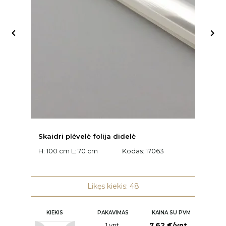


Skaidri plėvelė folija didelė
D
t
H: 100 cm L: 70 cm
Kodas:
17063
W:
K
Likęs kiekis: 48
KIEKIS
PAKAVIMAS
KAINA SU PVM
1 vnt.
7,62 €/vnt.