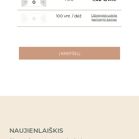
100 vnt. / dėž.
Užsiregistruokite
pamatyti kainas
Į KREPŠELĮ
NAUJIENLAIŠKIS