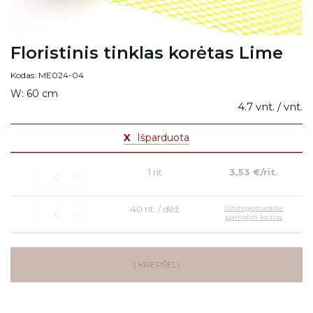
Floristinis tinklas korėtas Lime
Kodas: ME024-04
W: 60 cm
4.7 vnt. / vnt.
X
Išparduota
1 rit.
3,53 €/rit.
40 rit. / dėž.
Užsiregistruokite
pamatyti kainas
Į KREPŠELĮ