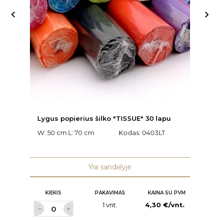


Lygus popierius šilko "TISSUE" 30 lapu
Fl
W: 50 cm L: 70 cm
Kodas:
0403LT
K
Yra sandėlyje
KIEKIS
PAKAVIMAS
KAINA SU PVM
1 vnt.
4,30 €/vnt.