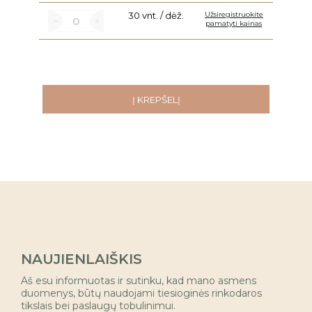
30 vnt. / dėž.
Užsiregistruokite
pamatyti kainas
Į KREPŠELĮ
NAUJIENLAIŠKIS
Aš esu informuotas ir sutinku, kad mano asmens
duomenys, būtų naudojami tiesioginės rinkodaros
tikslais bei paslaugų tobulinimui.