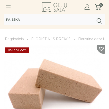
0
Pagrindinis
FLORISTINĖS PREKĖS
Floristinė oazė ir p
IŠPARDUOTA