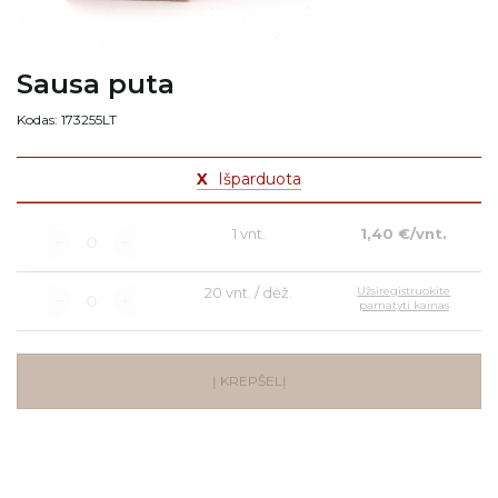
Sausa puta
Kodas: 173255LT
X
Išparduota
1 vnt.
1,40 €/vnt.
20 vnt. / dėž.
Užsiregistruokite
pamatyti kainas
Į KREPŠELĮ