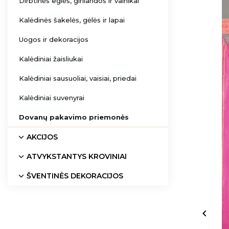
Dirbtinės eglės, girliandos ir vainikai
Kalėdinės šakelės, gėlės ir lapai
Uogos ir dekoracijos
Kalėdiniai žaisliukai
Kalėdiniai sausuoliai, vaisiai, priedai
Kalėdiniai suvenyrai
Dovanų pakavimo priemonės
AKCIJOS
ATVYKSTANTYS KROVINIAI
ŠVENTINĖS DEKORACIJOS
