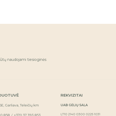
ūtų naudojami tiesioginės
DUOTUVĖ
REKVIZITAI
16E, Garliava, Teleičių km
UAB GĖLIŲ SALA
LT10 2140 0300 0225 1031
30 858
+370 37 393 853
/