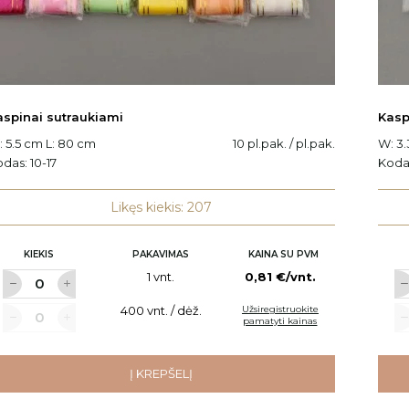
aspinai sutraukiami
Kasp
 5.5 cm L: 80 cm
10 pl.pak. / pl.pak.
W: 3
odas:
10-17
Koda
Likęs kiekis: 207
KIEKIS
PAKAVIMAS
KAINA SU PVM
1 vnt.
0,81 €/vnt.
400 vnt. / dėž.
Užsiregistruokite
pamatyti kainas
Į KREPŠELĮ