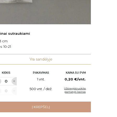
inai sutraukiami
Juoste
.3 cm
W: 2.5 c
s:
10-21
Kodas:
Yra sandėlyje
KIEKIS
PAKAVIMAS
KAINA SU PVM
KI
1 vnt.
0,20 €/vnt.
500 vnt. / dėž.
Užsiregistruokite
pamatyti kainas
Į KREPŠELĮ