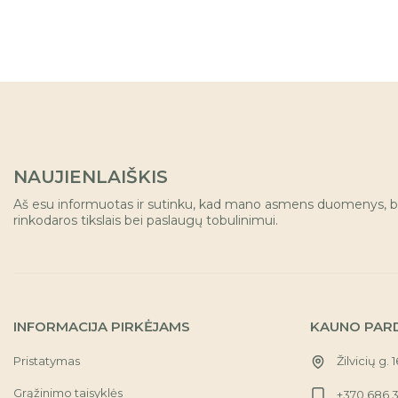
NAUJIENLAIŠKIS
Aš esu informuotas ir sutinku, kad mano asmens duomenys, b
rinkodaros tikslais bei paslaugų tobulinimui.
INFORMACIJA PIRKĖJAMS
KAUNO PAR
Pristatymas
Žilvicių g. 
Grąžinimo taisyklės
+370 686 