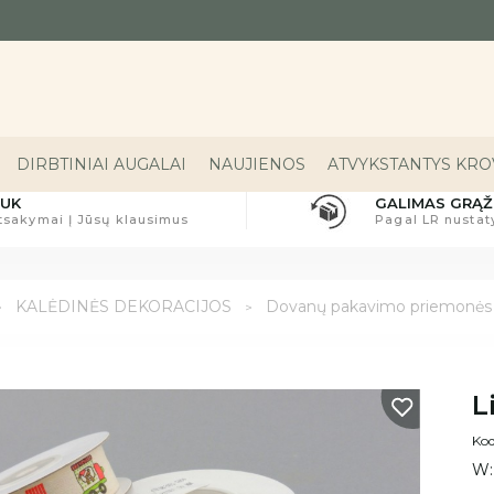
DIRBTINIAI AUGALAI
NAUJIENOS
ATVYKSTANTYS KROV
UK
GALIMAS GRĄŽ
tsakymai Į Jūsų klausimus
Pagal LR nusta
KALĖDINĖS DEKORACIJOS
Dovanų pakavimo priemonės
L
Kod
W: