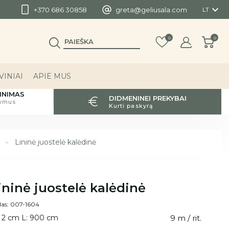

+370 686 30858
greta@geliusala.com
LT
0
0
INIAI
APIE MUS
INIMAS
DIDMENINEI PREKYBAI
tymus
Kurti paskyrą
Lininė juostelė kalėdinė
ininė juostelė kalėdinė
as: 007-1604
 2 cm L: 900 cm
9 m / rit.