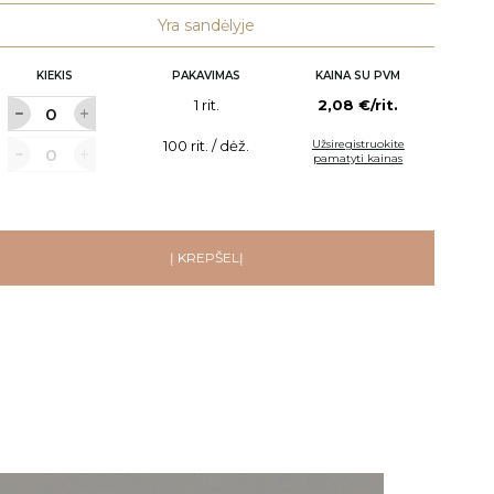
Yra sandėlyje
KIEKIS
PAKAVIMAS
KAINA SU PVM
1 rit.
2,08 €/rit.
100 rit. / dėž.
Užsiregistruokite
pamatyti kainas
Į KREPŠELĮ