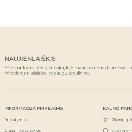
NAUJIENLAIŠKIS
Aš esu informuotas ir sutinku, kad mano asmens duomenys, b
rinkodaros tikslais bei paslaugų tobulinimui.
INFORMACIJA PIRKĖJAMS
KAUNO PAR
Pristatymas
Žilvicių g. 
Grąžinimo taisyklės
+370 686 