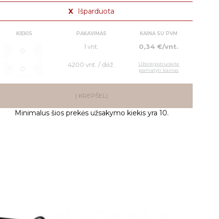
X
Išparduota
KIEKIS
PAKAVIMAS
KAINA SU PVM
1 vnt.
0,34 €/vnt.
4200 vnt. / dėž.
Užsiregistruokite
pamatyti kainas
Į KREPŠELĮ
Minimalus šios prekės užsakymo kiekis yra 10.