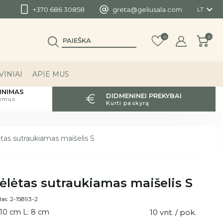

+370 686 30858
greta@geliusala.com
LT
0
0
INIAI
APIE MUS
INIMAS
DIDMENINEI PREKYBAI
tymus
Kurti paskyrą
tas sutraukiamas maišelis S
ėlėtas sutraukiamas maišelis S
as: 2-15893-2
 10 cm L: 8 cm
10 vnt. / pok.