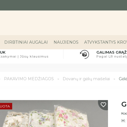
DIRBTINIAI AUGALAI
NAUJIENOS
ATVYKSTANTYS KROV
UK
GALIMAS GRĄŽ
tsakymai Į Jūsų klausimus
Pagal LR nusta
PAKAVIMO MEDŽIAGOS
Dovanų ir gėlių maišeliai
Gėlė
G
DUOTA
Kod
H: