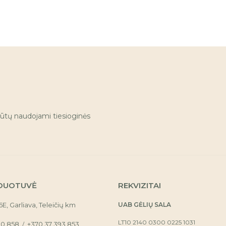
ūtų naudojami tiesioginės
DUOTUVĖ
REKVIZITAI
16E, Garliava, Teleičių km
UAB GĖLIŲ SALA
LT10 2140 0300 0225 1031
30 858
+370 37 393 853
/