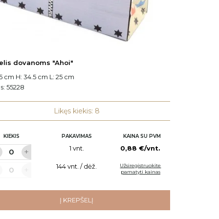
elis dovanoms "Ahoi"
Dekora
5 cm H: 34.5 cm L: 25 cm
Ø: 31 c
s:
55228
Kodas:
Likęs kiekis: 8
KIEKIS
PAKAVIMAS
KAINA SU PVM
KI
1 vnt.
0,88 €/vnt.
144 vnt. / dėž.
Užsiregistruokite
pamatyti kainas
Į KREPŠELĮ