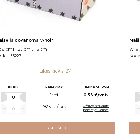
aišelis dovanoms "Ahoi"
Maiš
 8 cm H: 23 cm L: 18 cm
W: 8.
odas:
55227
Koda
Likęs kiekis: 27
KIEKIS
PAKAVIMAS
KAINA SU PVM
1 vnt.
0,53 €/vnt.
192 vnt. / dėž.
Užsiregistruokite
pamatyti kainas
Į KREPŠELĮ