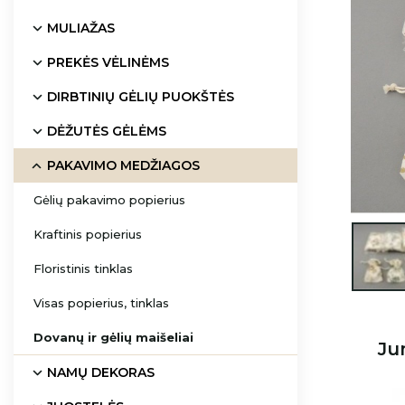
MULIAŽAS
PREKĖS VĖLINĖMS
DIRBTINIŲ GĖLIŲ PUOKŠTĖS
DĖŽUTĖS GĖLĖMS
PAKAVIMO MEDŽIAGOS
Gėlių pakavimo popierius
Kraftinis popierius

Floristinis tinklas
Visas popierius, tinklas
Dovanų ir gėlių maišeliai
Ju
NAMŲ DEKORAS