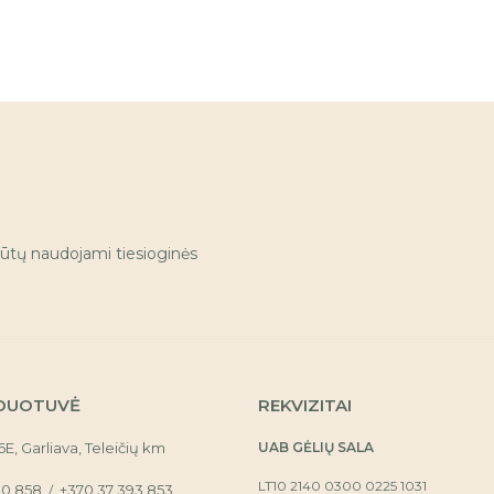
ūtų naudojami tiesioginės
DUOTUVĖ
REKVIZITAI
16E, Garliava, Teleičių km
UAB GĖLIŲ SALA
LT10 2140 0300 0225 1031
30 858
+370 37 393 853
/