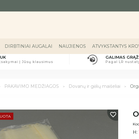
DIRBTINIAI AUGALAI
NAUJIENOS
ATVYKSTANTYS KROV
UK
GALIMAS GRĄŽ
tsakymai Į Jūsų klausimus
Pagal LR nusta
PAKAVIMO MEDŽIAGOS
Dovanų ir gėlių maišeliai
Orga
O
DUOTA
Kod
H: