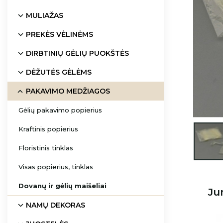
MULIAŽAS
PREKĖS VĖLINĖMS
DIRBTINIŲ GĖLIŲ PUOKŠTĖS
DĖŽUTĖS GĖLĖMS
PAKAVIMO MEDŽIAGOS
Gėlių pakavimo popierius
Kraftinis popierius

Floristinis tinklas
Visas popierius, tinklas
Dovanų ir gėlių maišeliai
Ju
NAMŲ DEKORAS