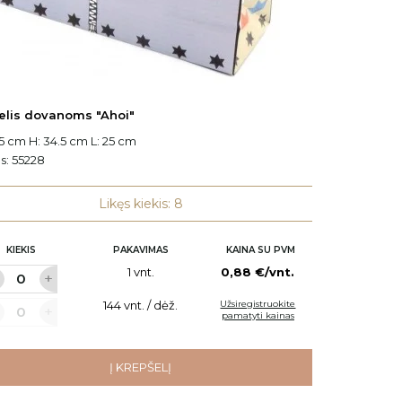
elis dovanoms "Ahoi"
Dekora
5 cm H: 34.5 cm L: 25 cm
Ø: 31 c
s:
55228
Kodas:
Likęs kiekis: 8
KIEKIS
PAKAVIMAS
KAINA SU PVM
KI
1 vnt.
0,88 €/vnt.
144 vnt. / dėž.
Užsiregistruokite
pamatyti kainas
Į KREPŠELĮ