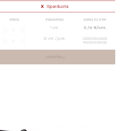
X
Išparduota
KIEKIS
PAKAVIMAS
KAINA SU PVM
1 vnt.
0,14 €/vnt.
12 vnt. / pok.
Užsiregistruokite
pamatyti kainas
Į KREPŠELĮ