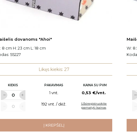
aišelis dovanoms "Ahoi"
Maiš
 8 cm H: 23 cm L: 18 cm
W: 8.
odas:
55227
Koda
Likęs kiekis: 27
KIEKIS
PAKAVIMAS
KAINA SU PVM
1 vnt.
0,53 €/vnt.
192 vnt. / dėž.
Užsiregistruokite
pamatyti kainas
Į KREPŠELĮ