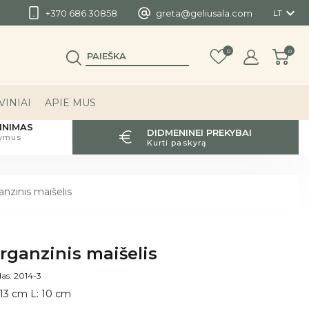

+370 686 30858
greta@geliusala.com
LT
0
0
INIAI
APIE MUS
INIMAS
DIDMENINEI PREKYBAI
tymus
Kurti paskyrą
nzinis maišelis
rganzinis maišelis
as: 2014-3
 13 cm L: 10 cm