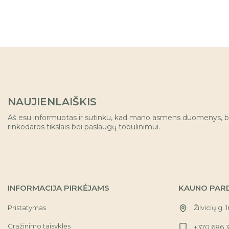
NAUJIENLAIŠKIS
Aš esu informuotas ir sutinku, kad mano asmens duomenys, b
rinkodaros tikslais bei paslaugų tobulinimui.
INFORMACIJA PIRKĖJAMS
KAUNO PAR
Pristatymas
Žilvicių g. 
Grąžinimo taisyklės
+370 686 