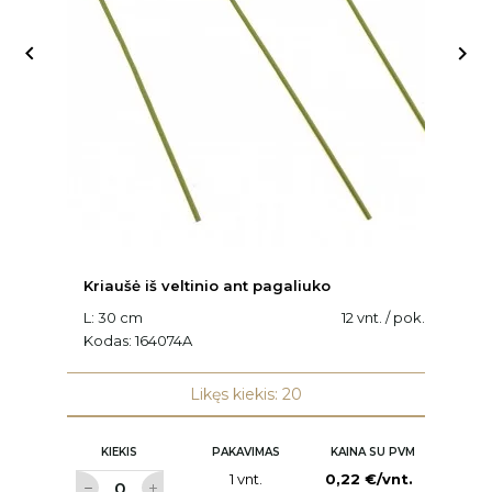


Kriaušė iš veltinio ant pagaliuko
K
L: 30 cm
12 vnt. / pok.
K
Kodas:
164074A
Likęs kiekis: 20
KIEKIS
PAKAVIMAS
KAINA SU PVM
1 vnt.
0,22 €/vnt.