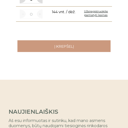
144 vnt. / dėž.
Užsiregistruokite
pamatyti kainas
Į KREPŠELĮ
NAUJIENLAIŠKIS
Aš esu informuotas ir sutinku, kad mano asmens
duomenys, būtų naudojami tiesioginės rinkodaros