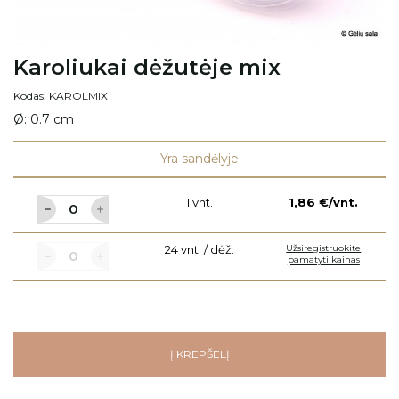
Karoliukai dėžutėje mix
Kodas: KAROLMIX
Ø: 0.7 cm
Yra sandėlyje
1 vnt.
1,86 €/vnt.
24 vnt. / dėž.
Užsiregistruokite
pamatyti kainas
Į KREPŠELĮ