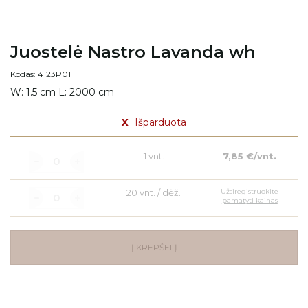
Juostelė Nastro Lavanda wh
Kodas: 4123P01
W: 1.5 cm L: 2000 cm
X
Išparduota
1 vnt.
7,85 €/vnt.
20 vnt. / dėž.
Užsiregistruokite
pamatyti kainas
Į KREPŠELĮ