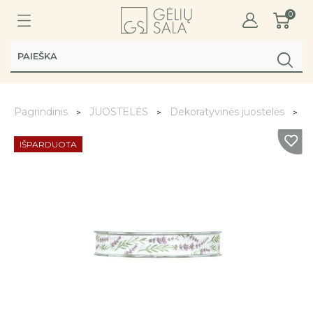
0
Pagrindinis
JUOSTELĖS
Dekoratyvinės juostelės
J
IŠPARDUOTA