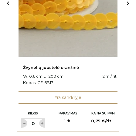


Žvynelių juostelė oranžinė
Ž
W: 0.6 cm L: 1200 cm
12 m / rit.
W:
Kodas:
CE-6B17
K
Yra sandėlyje
KIEKIS
PAKAVIMAS
KAINA SU PVM
1 rit.
0,75 €/rit.