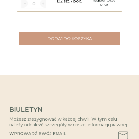
192 szt. / box.
Register to see
price
DODAJ DO KOSZYKA
BIULETYN
Możesz zrezygnować w każdej chwili. W tym celu
należy odnaleźć szczegóły w naszej informacji prawnej.