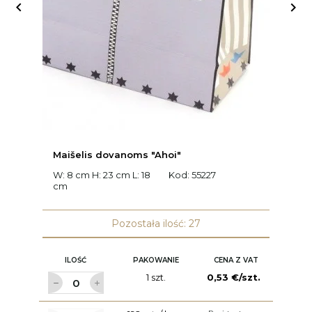


Maišelis dovanoms "Ahoi"
G
W: 8 cm H: 23 cm L: 18
Kod:
55227
W:
cm
2
Pozostała ilość: 27
ILOŚĆ
PAKOWANIE
CENA Z VAT
1 szt.
0,53 €/szt.